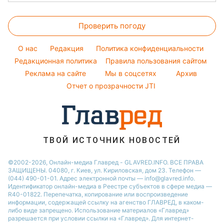
Тесты по картинке
Напитки
Прогноз погоды
Новости Тернополя
Настя Каменских
Оптические иллюзии
Праздничное меню
Проверить погоду
Магнитные бури
Новости Полтавы
Виталий Козловский
Народные приметы
Погода на сегодня
Новости Житомира
Потап
O нас
Редакция
Политика конфиденциальности
Все о шоу-бизнесе
Погода на завтра
Редакционная политика
Новости Сум
Правила пользования сайтом
София Ротару
Реклама на сайте
Мы в соцсетях
Архив
Пылевая буря
Новости Одессы
Ольга Сумская
Отчет о прозрачности JTI
Новости Черкассы
Новости Ровно
Новости Запорожья
ТВОЙ ИСТОЧНИК НОВОСТЕЙ
©2002-2026, Онлайн-медиа Главред - GLAVRED.INFO. ВСЕ ПРАВА
ЗАЩИЩЕНЫ. 04080, г. Киев, ул. Кириловская, дом 23. Телефон —
(044) 490-01-01. Адрес электронной почты — info@glavred.info.
Идентификатор онлайн-медиа в Реестре cубъектов в сфере медиа —
R40-01822.
Перепечатка, копирование или воспроизведение
информации, содержащей ссылку на агенство ГЛАВРЕД, в каком-
либо виде запрещено. Использование материалов «Главред»
разрешается при условии ссылки на «Главред». Для интернет-