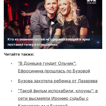
Кто из знаменитостей не сдержал эмоций и ярко
поставил точку в отношениях
Читайте также:
"В Донецке гундит Ольчик":
Ефросинина прошлась по Бузовой
Бузова захотела ребенка от Лазарева
"Такой фильм испохабили, клоуны": в
сети высмеяли Иронию судьбы с
Киркоровым и Бузовой