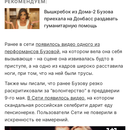
РЕКОМЕНДУЕМ:
Вышкребок из Дома-2 Бузова
приехала на Донбасс раздавать
гуманитарную помощь
Ранее в сети
появилось видео одного из
перформансов Бузовой
, на котором вела она себя
вызывающе - на сцене она извивалась будто в
приступе, а на одно из кадров широко расставила
ноги, при том, что на ней были трусы.
Также мы писали, что ранее Бузову резко
раскритиковали за "волонтерство" в преддверии
9-го мая.
В Сети появилось видео
, на котором
скандальная российская селебрити дарит еду
пенсионерке. Пользователи Сети не поверили в
искренность ее намерений.