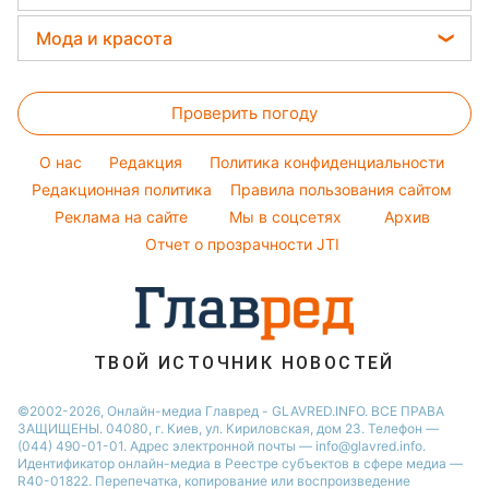
Авто
Праздничное меню
Алла Пугачева
Денежная помощь
Народные приметы
Новости Днепра
Прогноз погоды
Стирка
Мода и красота
Максим Галкин
Тарифы
Новости Тернополя
Магнитные бури
Комнатные растения
Настя Каменских
Женские стрижки
Курс валют
Новости Житомира
Погода на сегодня
Проверить погоду
Окрашивание волос
Новости Одессы
Погода на завтра
Красивый маникюр
O нас
Редакция
Политика конфиденциальности
Пылевая буря
Модные ошибки
Редакционная политика
Правила пользования сайтом
Реклама на сайте
Мы в соцсетях
Архив
Новости моды
Отчет о прозрачности JTI
Советы от Андре Тана
ТВОЙ ИСТОЧНИК НОВОСТЕЙ
©2002-2026, Онлайн-медиа Главред - GLAVRED.INFO. ВСЕ ПРАВА
ЗАЩИЩЕНЫ. 04080, г. Киев, ул. Кириловская, дом 23. Телефон —
(044) 490-01-01. Адрес электронной почты — info@glavred.info.
Идентификатор онлайн-медиа в Реестре cубъектов в сфере медиа —
R40-01822.
Перепечатка, копирование или воспроизведение