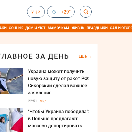
+29°
УКР
АКИ
СОННИК
ДОМ И УЮТ
МАМОЧКАМ
ЖИЗНЬ
ПРАЗДНИКИ
САД И ОГОР
ГЛАВНОЕ ЗА ДЕНЬ
Ещё
Украина может получить
новую защиту от ракет РФ:
Сикорский сделал важное
заявление
22:51
Мир
"Чтобы Украина победила":
в Польше предлагают
массово депортировать