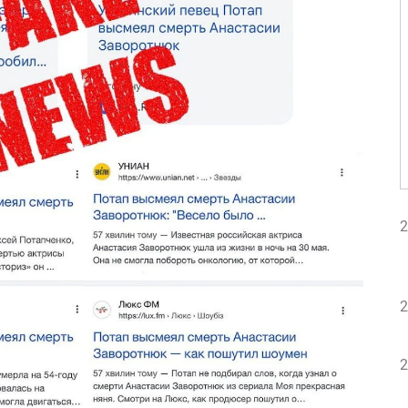
2
2
2