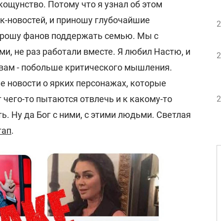
кощунство. Потому что я узнал об этом
йк-новостей, и приношу глубочайшие
2
прошу фанов поддержать семью. Мы с
и, не раз работали вместе. Я любил Настю, и
2
 вам - побольше критического мышления.
е новости о ярких персонажах, которые
т чего-то пытаются отвлечь и к какому-то
2
. Ну да Бог с ними, с этими людьми. Светлая
тап
.