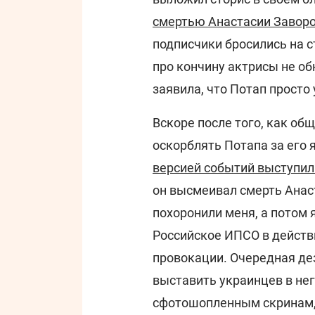
смертью Анастасии Завор
подписчики бросились на 
про кончину актрисы не об
заявила, что Потап просто 
Вскоре после того, как об
оскорблять Потапа за его
версией событий выступил
он высмеивал смерть Анас
похоронили меня, а потом 
Российское ИПСО в действи
провокации. Очередная де
выставить украинцев в нег
сфотошопленным скринам,