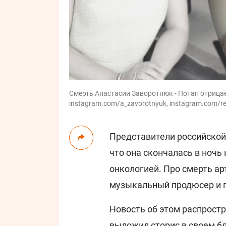
Смерть Анастасии Заворотнюк - Потап отрицает
instagram.com/a_zavorotnyuk, instagram.com/r
Представители российско
что она скончалась в ночь
онкологией. Про смерть а
музыкальный продюсер и 
Новость об этом распрост
выложил сторис в своем бл