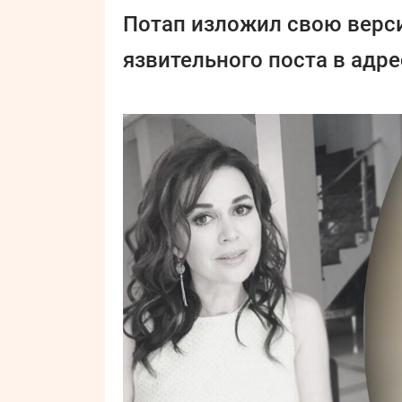
Потап изложил свою верси
язвительного поста в адр