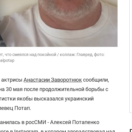
, что смеялся над покойной / коллаж: Главред, фото:
ealpotap
й актрисы
Анастасии Заворотнюк
сообщили,
 на 30 мая после продолжительной борьбы с
ртистки якобы высказался украинский
певец Потап.
ранилась в росСМИ - Алексей Потапенко
оге в Instagram, в котором
злорадствовал над