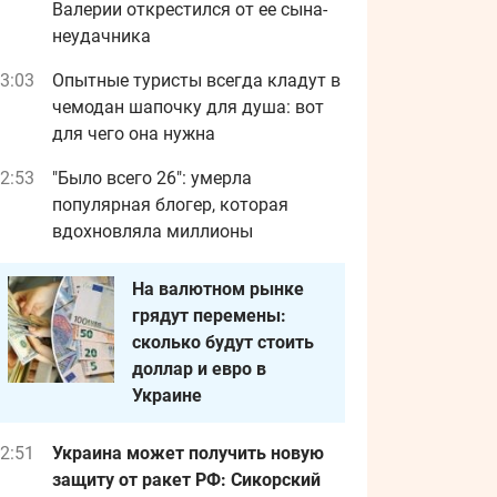
Валерии открестился от ее сына-
неудачника
3:03
Опытные туристы всегда кладут в
чемодан шапочку для душа: вот
для чего она нужна
2:53
"Было всего 26": умерла
популярная блогер, которая
вдохновляла миллионы
На валютном рынке
грядут перемены:
сколько будут стоить
доллар и евро в
Украине
2:51
Украина может получить новую
защиту от ракет РФ: Сикорский