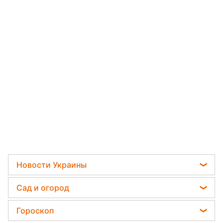
Новости Украины
Пенсии в Украине
Сад и огород
Мобилизация
Садовод назвал самое эффективное средство
Гороскоп
Политика
против сорняков