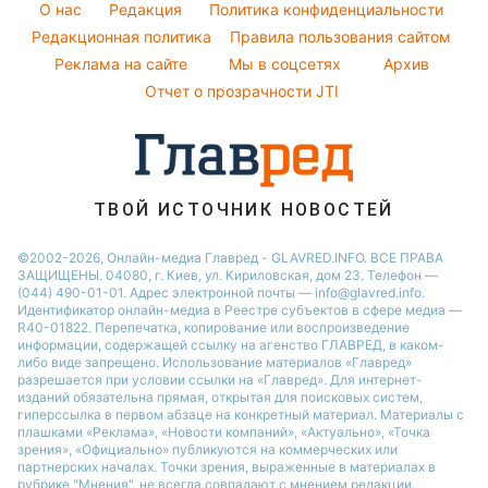
Новости Черкассы
O нас
Редакция
Политика конфиденциальности
Пылевая буря
София Ротару
Народные приметы
Редакционная политика
Новости Тернополя
Правила пользования сайтом
Реклама на сайте
Мы в соцсетях
Архив
Все о шоу-бизнесе
Новости Ровно
Отчет о прозрачности JTI
Новости Житомира
Новости Запорожья
Новости Одессы
ТВОЙ ИСТОЧНИК НОВОСТЕЙ
©2002-2026, Онлайн-медиа Главред - GLAVRED.INFO. ВСЕ ПРАВА
ЗАЩИЩЕНЫ. 04080, г. Киев, ул. Кириловская, дом 23. Телефон —
(044) 490-01-01. Адрес электронной почты — info@glavred.info.
Идентификатор онлайн-медиа в Реестре cубъектов в сфере медиа —
R40-01822.
Перепечатка, копирование или воспроизведение
информации, содержащей ссылку на агенство ГЛАВРЕД, в каком-
либо виде запрещено. Использование материалов «Главред»
разрешается при условии ссылки на «Главред». Для интернет-
изданий обязательна прямая, открытая для поисковых систем,
гиперссылка в первом абзаце на конкретный материал. Материалы с
плашками «Реклама», «Новости компаний», «Актуально», «Точка
зрения», «Официально» публикуются на коммерческих или
партнерских началах. Точки зрения, выраженные в материалах в
рубрике "Мнения", не всегда совпадают с мнением редакции.