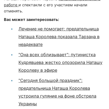
работе
и спектакли с его участием начали
отменять.
Вас может заинтересовать:
Лечение не помогает: предательница
Наташа Королева показала Тарзана в
неадеквате
"Она всех облизывает": путинистка
Кудрявцева жестко опозорила Наташу
Королеву в эфире
"Сегодня большой праздник":
предательница Наташа Королева
устроила гуляние на фоне обстрела
Украины