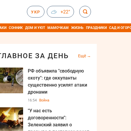
+22°
УКР
АКИ
СОННИК
ДОМ И УЮТ
МАМОЧКАМ
ЖИЗНЬ
ПРАЗДНИКИ
САД И ОГОР
ГЛАВНОЕ ЗА ДЕНЬ
Ещё
РФ объявила "свободную
охоту": где оккупанты
существенно усилят атаки
дронами
16:54
Война
"У нас есть
договоренности":
Зеленский заявил о