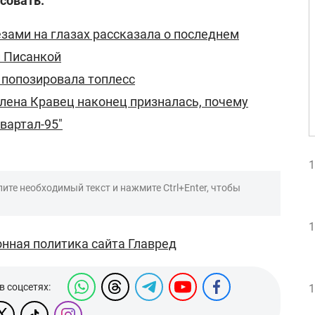
совать:
езами на глазах рассказала о последнем
й Писанкой
 попозировала топлесс
Елена Кравец наконец призналась, почему
вартал-95"
1
ите необходимый текст и нажмите Ctrl+Enter, чтобы
1
нная политика сайта Главред
в соцсетях:
1