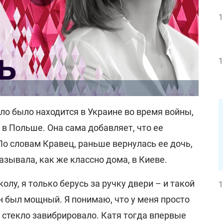
1
1
ло было находится в Украине во время войны,
в Польше. Она сама добавляет, что ее
о словам Кравец, раньше вернулась ее дочь,
азывала, как же классно дома, в Киеве.
олу, я только берусь за ручку двери – и такой
1
н был мощный. Я понимаю, что у меня просто
х, стекло завибрировало. Катя тогда впервые