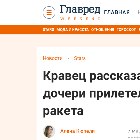
ГЛАВНАЯ
STARS
МОДА И КРАСОТА
ОТНОШЕНИЯ
ГОРОСКОП
Новости
›
Stars
Кравец рассказа
дочери прилете
ракета
7 мар
Алена Кюпели