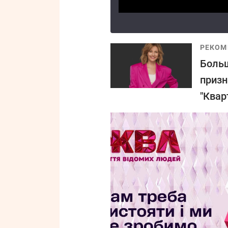
РЕКОМ
Больш
призн
"Квар