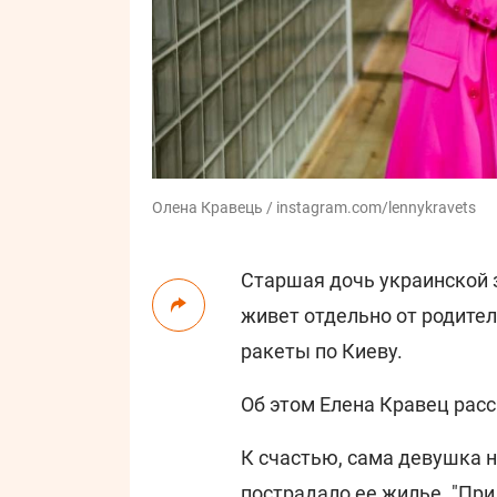
Олена Кравець / instagram.com/lennykravets
Старшая дочь украинской 
живет отдельно от родител
ракеты по Киеву.
Об этом Елена Кравец рас
К счастью, сама девушка н
пострадало ее жилье. "При