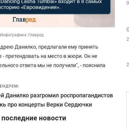
0
 Инфографика: Главред
2
дрею Данилко, предлагали ему принять
е - претендовать на место в жюри. Он не
2
льного ответа мы не получили", - пояснила
ЕНДУЕМ:
й Данилко разгромил роспропагандистов
жь про концерты Верки Сердючки
 последние новости