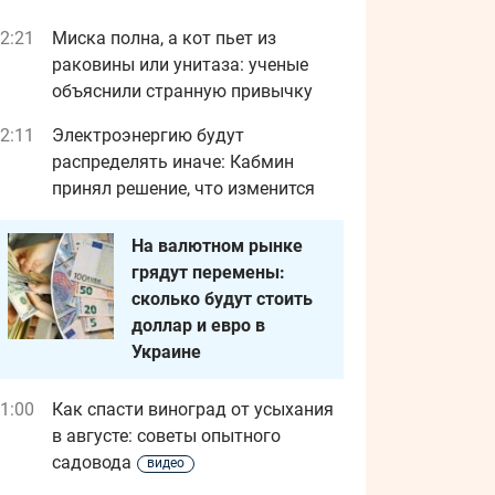
2:21
Миска полна, а кот пьет из
раковины или унитаза: ученые
объяснили странную привычку
2:11
Электроэнергию будут
распределять иначе: Кабмин
принял решение, что изменится
На валютном рынке
грядут перемены:
сколько будут стоить
доллар и евро в
Украине
1:00
Как спасти виноград от усыхания
в августе: советы опытного
садовода
видео