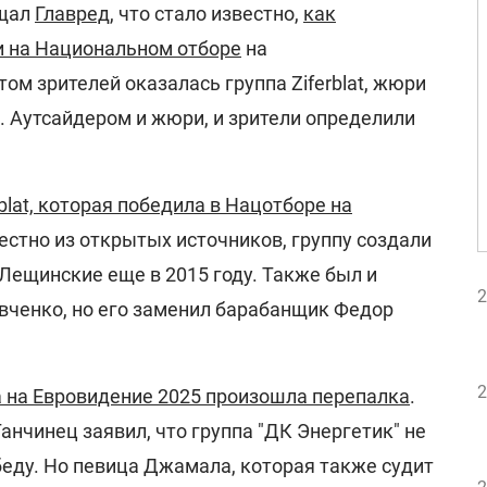
бщал
Главред
, что стало известно,
как
и на Национальном отборе
на
ом зрителей оказалась группа Ziferblat, жюри
в. Аутсайдером и жюри, и зрители определили
rblat, которая победила в Нацотборе на
вестно из открытых источников, группу создали
Лещинские еще в 2015 году. Также был и
2
евченко, но его заменил барабанщик Федор
2
 на Евровидение 2025 произошла перепалка
.
анчинец заявил, что группа "ДК Энергетик" не
беду. Но певица Джамала, которая также судит