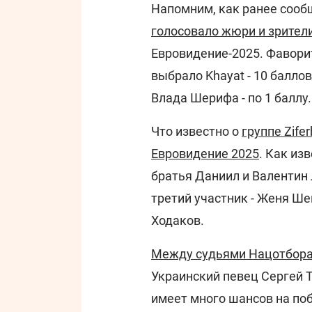
Напомним, как ранее соо
голосовало жюри и зрител
Евровидение-2025. Фаворит
выбрало Khayat - 10 балло
Влада Шерифа - по 1 баллу.
Что известно о
группе Zife
Евровидение 2025
. Как из
братья Даниил и Валентин 
третий участник - Женя Ш
Ходаков.
Между судьями Нацотбора
Украинский певец Сергей Т
имеет много шансов на по