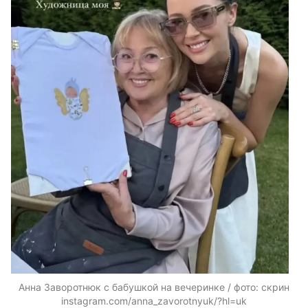
Анна Заворотнюк с бабушкой на вечеринке / фото: скрин
instagram.com/anna_zavorotnyuk/?hl=uk