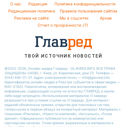
Погода на сегодня
Алла Пугачева
O нас
Редакция
Политика конфиденциальности
Погода на завтра
Редакционная политика
Правила пользования сайтом
Максим Галкин
Реклама на сайте
Мы в соцсетях
Архив
Пылевая буря
Настя Каменских
Отчет о прозрачности JTI
ТВОЙ ИСТОЧНИК НОВОСТЕЙ
©2002-2026, Онлайн-медиа Главред - GLAVRED.INFO. ВСЕ ПРАВА
ЗАЩИЩЕНЫ. 04080, г. Киев, ул. Кириловская, дом 23. Телефон —
(044) 490-01-01. Адрес электронной почты — info@glavred.info.
Идентификатор онлайн-медиа в Реестре cубъектов в сфере медиа —
R40-01822.
Перепечатка, копирование или воспроизведение
информации, содержащей ссылку на агенство ГЛАВРЕД, в каком-
либо виде запрещено. Использование материалов «Главред»
разрешается при условии ссылки на «Главред». Для интернет-
изданий обязательна прямая, открытая для поисковых систем,
гиперссылка в первом абзаце на конкретный материал. Материалы с
плашками «Реклама», «Новости компаний», «Актуально», «Точка
зрения», «Официально» публикуются на коммерческих или
партнерских началах. Точки зрения, выраженные в материалах в