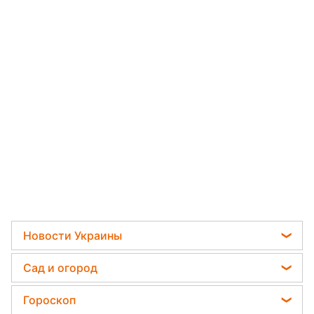
Новости Украины
Пенсии в Украине
Сад и огород
Мобилизация
Садовод назвал самое эффективное средство
Гороскоп
Политика
против сорняков