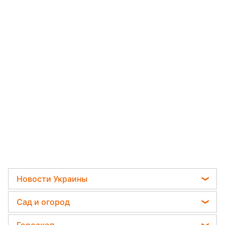
Новости Украины
Телеграм новости Украины
Сад и огород
Пенсии в Украине
Садовод назвал самое эффективное средство