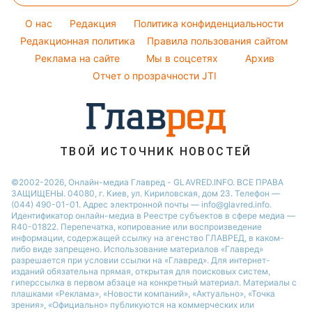
Новости Полтавы
Народные приметы
Виталий Козловский
Простые блюда
Красивый маникюр
Новости Сум
O нас
Редакция
Политика конфиденциальности
Все о шоу-бизнесе
Потап
Легкие десерты
Редакционная политика
Правила пользования сайтом
Новости Черкассы
София Ротару
Реклама на сайте
Мы в соцсетях
Архив
Напитки
Новости Ровно
Ольга Сумская
Отчет о прозрачности JTI
Праздничное меню
Филипп Киркоров
ТВОЙ ИСТОЧНИК НОВОСТЕЙ
©2002-2026, Онлайн-медиа Главред - GLAVRED.INFO. ВСЕ ПРАВА
ЗАЩИЩЕНЫ. 04080, г. Киев, ул. Кириловская, дом 23. Телефон —
(044) 490-01-01. Адрес электронной почты — info@glavred.info.
Идентификатор онлайн-медиа в Реестре cубъектов в сфере медиа —
R40-01822.
Перепечатка, копирование или воспроизведение
информации, содержащей ссылку на агенство ГЛАВРЕД, в каком-
либо виде запрещено. Использование материалов «Главред»
разрешается при условии ссылки на «Главред». Для интернет-
изданий обязательна прямая, открытая для поисковых систем,
гиперссылка в первом абзаце на конкретный материал. Материалы с
плашками «Реклама», «Новости компаний», «Актуально», «Точка
зрения», «Официально» публикуются на коммерческих или