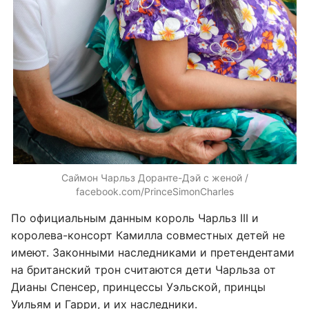
Саймон Чарльз Доранте-Дэй с женой /
facebook.com/PrinceSimonCharles
По официальным данным король Чарльз III и
королева-консорт Камилла совместных детей не
имеют. Законными наследниками и претендентами
на британский трон считаются дети Чарльза от
Дианы Спенсер, принцессы Уэльской, принцы
Уильям и Гарри, и их наследники.