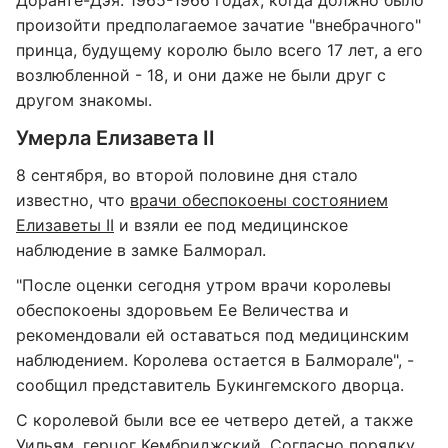
Доранте-Дэя. 1965-1966 годах, когда должно было
произойти предполагаемое зачатие "внебрачного"
принца, будущему королю было всего 17 лет, а его
возлюбленной - 18, и они даже не были друг с
другом знакомы.
Умерла Елизавета II
8 сентября, во второй половине дня стало
известно, что
врачи обеспокоены состоянием
Елизаветы II
и взяли ее под медицинское
наблюдение в замке Балморал.
"После оценки сегодня утром врачи королевы
обеспокоены здоровьем Ее Величества и
рекомендовали ей оставаться под медицинским
наблюдением. Королева остается в Балморале", -
сообщил представитель Букингемского дворца.
С королевой были все ее четверо детей, а также
Уильям, герцог Кембриджский. Согласно порядку