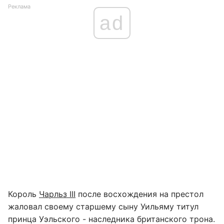
Реклама
ad
Король
Чарльз III
после восхождения на престол
жаловал своему старшему сыну Уильяму титул
принца Уэльского - наследника британского трона.