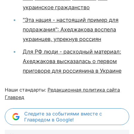
украинское гражданство
"Эта нация - настоящий пример для
подражания": Ахеджакова воспела
украинцев, упрекнув россиян
Для РФ люди - расходный материал:
Ахеджакова высказалась о первом
приговоре для россиянина в Украине
Наши стандарты:
Редакционная политика сайта
Главред
Следите за событиями вместе с
Главредом в Google!