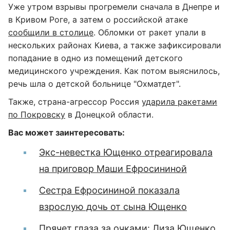
Уже утром взрывы прогремели сначала в Днепре и
в Кривом Роге, а затем о российской атаке
сообщили в столице
. Обломки от ракет упали в
нескольких районах Киева, а также зафиксировали
попадание в одно из помещений детского
медицинского учреждения. Как потом выяснилось,
речь шла о детской больнице "Охматдет".
Также, страна-агрессор Россия
ударила ракетами
по Покровску
в Донецкой области.
Вас может заинтересовать:
Экс-невестка Ющенко отреагировала
на приговор Маши Ефросининой
Сестра Ефросининой показала
взрослую дочь от сына Ющенко
Прячет глаза за очками: Лиза Ющенко