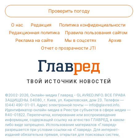
Ани Лорак
Цены на продукты
Авто
Новости Харькова
Простые блюда
Проверить погоду
Денежная помощь
Стирка
Новости Полтавы
Легкие десерты
Тарифы
Новости Сум
O нас
Редакция
Политика конфиденциальности
Напитки
Курс валют
Редакционная политика
Правила пользования сайтом
Новости Львова
Праздничное меню
Реклама на сайте
Мы в соцсетях
Архив
Новости Черкассы
Отчет о прозрачности JTI
ТВОЙ ИСТОЧНИК НОВОСТЕЙ
©2002-2026, Онлайн-медиа Главред - GLAVRED.INFO. ВСЕ ПРАВА
ЗАЩИЩЕНЫ. 04080, г. Киев, ул. Кириловская, дом 23. Телефон —
(044) 490-01-01. Адрес электронной почты — info@glavred.info.
Идентификатор онлайн-медиа в Реестре cубъектов в сфере медиа —
R40-01822.
Перепечатка, копирование или воспроизведение
информации, содержащей ссылку на агенство ГЛАВРЕД, в каком-
либо виде запрещено. Использование материалов «Главред»
разрешается при условии ссылки на «Главред». Для интернет-
изданий обязательна прямая, открытая для поисковых систем,