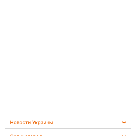
Новости Украины
Телеграм новости Украины