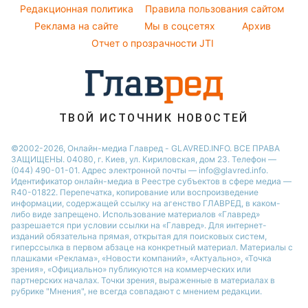
Модные ошибки
Редакционная политика
Правила пользования сайтом
Новости Сум
Реклама на сайте
Мы в соцсетях
Архив
Новости моды
Новости Черкассы
Отчет о прозрачности JTI
Советы от Андре Тана
ТВОЙ ИСТОЧНИК НОВОСТЕЙ
©2002-2026, Онлайн-медиа Главред - GLAVRED.INFO. ВСЕ ПРАВА
ЗАЩИЩЕНЫ. 04080, г. Киев, ул. Кириловская, дом 23. Телефон —
(044) 490-01-01. Адрес электронной почты — info@glavred.info.
Идентификатор онлайн-медиа в Реестре cубъектов в сфере медиа —
R40-01822.
Перепечатка, копирование или воспроизведение
информации, содержащей ссылку на агенство ГЛАВРЕД, в каком-
либо виде запрещено. Использование материалов «Главред»
разрешается при условии ссылки на «Главред». Для интернет-
изданий обязательна прямая, открытая для поисковых систем,
гиперссылка в первом абзаце на конкретный материал. Материалы с
плашками «Реклама», «Новости компаний», «Актуально», «Точка
зрения», «Официально» публикуются на коммерческих или
партнерских началах. Точки зрения, выраженные в материалах в
рубрике "Мнения", не всегда совпадают с мнением редакции.