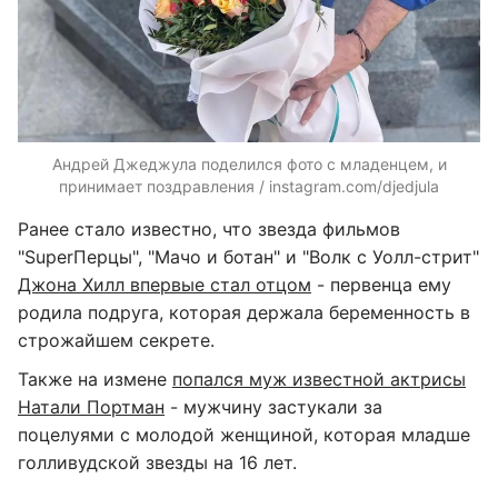
Андрей Джеджула поделился фото с младенцем, и
принимает поздравления / instagram.com/djedjula
Ранее стало известно, что звезда фильмов
"SuperПерцы", "Мачо и ботан" и "Волк с Уолл-стрит"
Джона Хилл впервые стал отцом
- первенца ему
родила подруга, которая держала беременность в
строжайшем секрете.
Также на измене
попался муж известной актрисы
Натали Портман
- мужчину застукали за
поцелуями с молодой женщиной, которая младше
голливудской звезды на 16 лет.