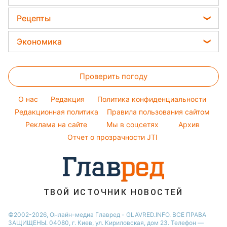
Новости моды
Все о сале
Виталий Козловский
Новости Одессы
Головоломки
Советы от Андре Тана
Рецепты
Уборка
Потап
Новости Ровно
Тесты по картинке
Женские стрижки
Закуски
Авто
Экономика
София Ротару
Новости Запорожья
Оптические иллюзии
Окрашивание волос
Салаты
Стирка
Ольга Сумская
Новости Львова
Цены на продукты
Народные приметы
Простые блюда
Филипп Киркоров
Проверить погоду
Денежная помощь
Все о шоу-бизнесе
Легкие десерты
Елена Зеленская
Тарифы
O нас
Редакция
Политика конфиденциальности
Напитки
Ани Лорак
Курс валют
Редакционная политика
Правила пользования сайтом
Праздничное меню
Реклама на сайте
Мы в соцсетях
Архив
Отчет о прозрачности JTI
ТВОЙ ИСТОЧНИК НОВОСТЕЙ
©2002-2026, Онлайн-медиа Главред - GLAVRED.INFO. ВСЕ ПРАВА
ЗАЩИЩЕНЫ. 04080, г. Киев, ул. Кириловская, дом 23. Телефон —