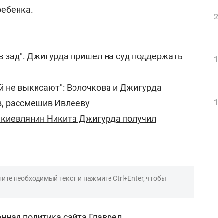
ребенка.
2
 в зад": Джигурда пришел на суд поддержать
1
й не выкисают": Волочкова и Джигурда
в, рассмешив Ивлееву
1
: киевлянин Никита Джигурда получил
ите необходимый текст и нажмите Ctrl+Enter, чтобы
нная политика сайта Главред