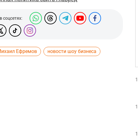
в соцсетях:
ихаил Ефремов
новости шоу бизнеса
1
1
1