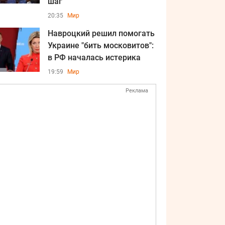
шаг
20:35
Мир
Навроцкий решил помогать
Украине "бить московитов":
в РФ началась истерика
19:59
Мир
Реклама