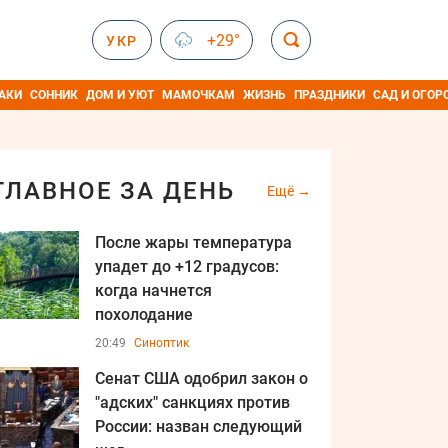
+29°
УКР
АКИ
СОННИК
ДОМ И УЮТ
МАМОЧКАМ
ЖИЗНЬ
ПРАЗДНИКИ
САД И ОГОР
ГЛАВНОЕ ЗА ДЕНЬ
Ещё
После жары температура
упадет до +12 градусов:
когда начнется
похолодание
20:49
Синоптик
Сенат США одобрил закон о
"адских" санкциях против
России: назван следующий