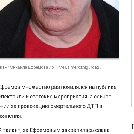
изм" Михаила Ефремова / УНИАН, t.me/dzhigurda27
Ефремов
множество раз появлялся на публике
спектакли и светские мероприятия, а сейчас
онии за провокацию смертельного ДТП в
пьянения.
й талант, за Ефремовым закрепилась слава