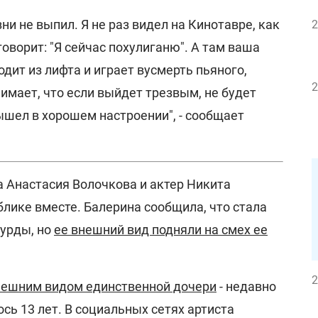
ни не выпил. Я не раз видел на Кинотавре, как
2
говорит: "Я сейчас похулиганю". А там ваша
одит из лифта и играет вусмерть пьяного,
2
нимает, что если выйдет трезвым, не будет
ышел в хорошем настроении", - сообщает
а Анастасия Волочкова и актер Никита
лике вместе. Балерина сообщила, что стала
урды, но
ее внешний вид подняли на смех ее
2
нешним видом единственной дочери
- недавно
сь 13 лет. В социальных сетях артиста