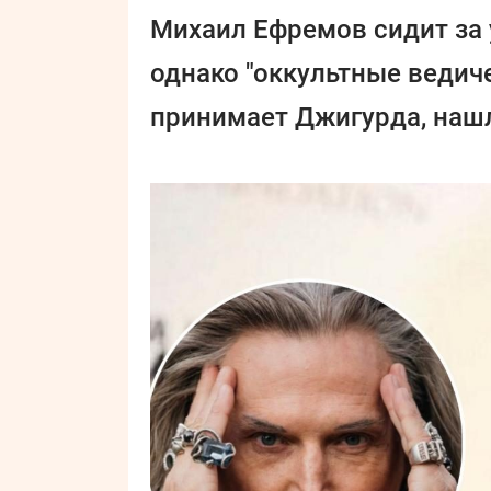
Михаил Ефремов сидит за 
однако "оккультные ведич
принимает Джигурда, нашл