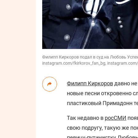
Филипп Киркоров подал в суд на Любовь Успен
instagram.com/fkirkorov_fan_bg, instagram.com/
Филипп Киркоров
давно не
новые песни откровенно сл
пластиковый Примадонн т
Так недавно в
росСМИ
появ
свою подругу, такую же п
певицу-путинистку Любовь 