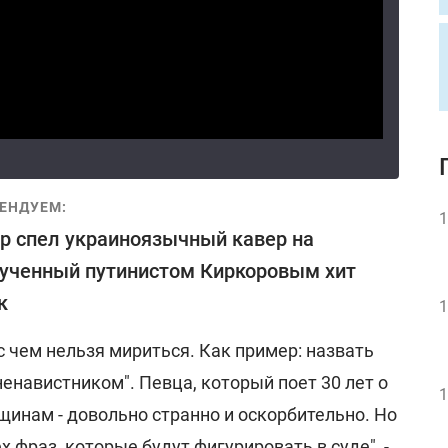
ЕНДУЕМ:
1
р спел украиноязычный кавер на
ученный путинистом Киркоровым хит
к
1
 с чем нельзя мириться. Как пример: назвать
навистником". Певца, который поет 30 лет о
1
инам - довольно странно и оскорбительно. Но
х фраз, которые будут фигурировать в суде", -