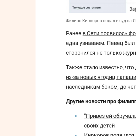
Филипп Киркоров подал в суд на Л
Ранее
в Сети появилось ф
едва узнаваем. Певец был 
сторонился не только журна
Также стало известно, что
из-за новых ягодиц папаш
наследникам боком, до чег
Другие новости про Филип
"Привез ей обручал
своих детей
Киркоров появился 