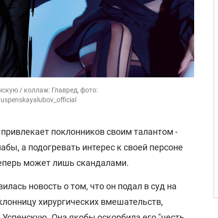
скую / коллаж: Главред, фото:
uspenskayalubov_official
 привлекает поклонников своим талантом -
абы, а подогревать интерес к своей персоне
еперь может лишь скандалами.
илась новость о том, что он подал в суд на
оклонницу хирургических вмешательств,
Успенскую. Она якобы оскорбила его "честь,