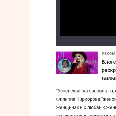
РЕКОМ
Блоге
раскр
Билы
"Успенская наговорила то,
Филиппа Киркорова "женоне
женщинах и о любви к женщ
это лишь один пример из те