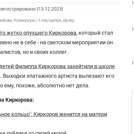
1
юбовь Успенскую / t.me/samye_slyvky
1
ото жутко опухшего Киркорова
, который стал
явно не в себе - на светском мероприятии он
листов, но и своих коллег.
1
детей Филиппа Киркорова захейтили в школе
и
. Выходки эпатажного артиста вылезают его
о ему, похоже, абсолютно нет дела.
па Киркорова:
ьное кольцо": Киркоров женится на матери
на публике со своей музой