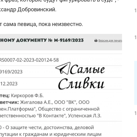
ксандр Добровинский.
1
т сама певица, пока неизвестно.
1
1