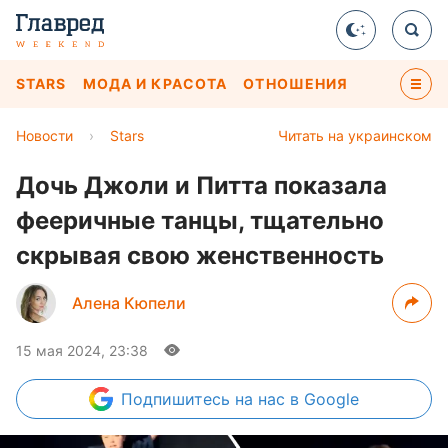
STARS
МОДА И КРАСОТА
ОТНОШЕНИЯ
Новости
›
Stars
Читать на украинском
Дочь Джоли и Питта показала
фееричные танцы, тщательно
скрывая свою женственность
Алена Кюпели
15 мая 2024, 23:38
Подпишитесь
на нас в Google