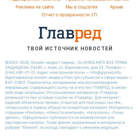
Кейт Миддлтон
Реклама на сайте
Мы в соцсетях
Архив
Пылевая буря
Алла Пугачева
Отчет о прозрачности JTI
ТВОЙ ИСТОЧНИК НОВОСТЕЙ
©2002-2026, Онлайн-медиа Главред - GLAVRED.INFO. ВСЕ ПРАВА
ЗАЩИЩЕНЫ. 04080, г. Киев, ул. Кириловская, дом 23. Телефон —
(044) 490-01-01. Адрес электронной почты — info@glavred.info.
Идентификатор онлайн-медиа в Реестре cубъектов в сфере медиа —
R40-01822.
Перепечатка, копирование или воспроизведение
информации, содержащей ссылку на агенство ГЛАВРЕД, в каком-
либо виде запрещено. Использование материалов «Главред»
разрешается при условии ссылки на «Главред». Для интернет-
изданий обязательна прямая, открытая для поисковых систем,
гиперссылка в первом абзаце на конкретный материал. Материалы с
плашками «Реклама», «Новости компаний», «Актуально», «Точка
зрения», «Официально» публикуются на коммерческих или
партнерских началах. Точки зрения, выраженные в материалах в
рубрике "Мнения", не всегда совпадают с мнением редакции.