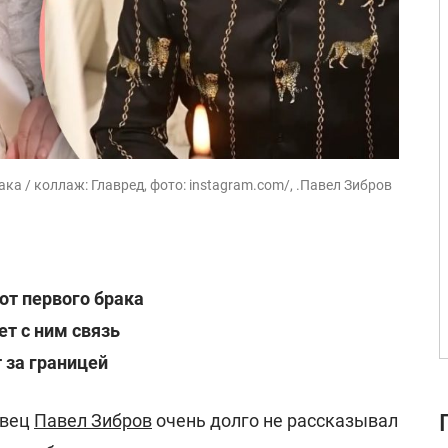
ка / коллаж: Главред, фото: instagram.com/, .Павел Зибров
от первого брака
т с ним связь
 за границей
евец
Павел Зибров
очень долго не рассказывал