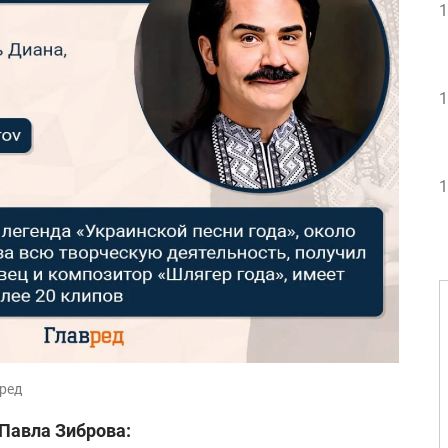
1
1
1
вред
Павла Зиброва: