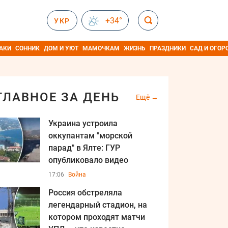
+34°
УКР
АКИ
СОННИК
ДОМ И УЮТ
МАМОЧКАМ
ЖИЗНЬ
ПРАЗДНИКИ
САД И ОГОР
ГЛАВНОЕ ЗА ДЕНЬ
Ещё
Украина устроила
оккупантам "морской
парад" в Ялте: ГУР
опубликовало видео
17:06
Война
Россия обстреляла
легендарный стадион, на
котором проходят матчи