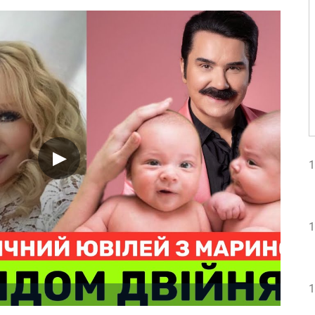
1
1
1