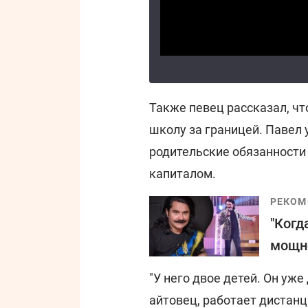
Также певец рассказал, что
школу за границей. Павел 
родительские обязанности 
капиталом.
РЕКОМ
"Когд
мощно
"У него двое детей. Он уже
айтовец, работает дистанц