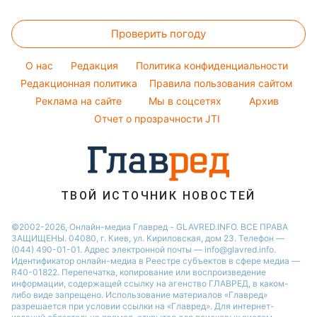
Денежная помощь
Напитки
Новости Полтавы
Прогноз погоды
Стирка
Филипп Киркоров
Тарифы
Праздничное меню
Проверить погоду
Магнитные бури
Комнатные растения
Елена Зеленская
Курс валют
Погода на сегодня
Ани Лорак
O нас
Редакция
Политика конфиденциальности
Погода на завтра
Редакционная политика
Правила пользования сайтом
Кейт Миддлтон
Реклама на сайте
Мы в соцсетях
Архив
Пылевая буря
Алла Пугачева
Отчет о прозрачности JTI
ТВОЙ ИСТОЧНИК НОВОСТЕЙ
©2002-2026, Онлайн-медиа Главред - GLAVRED.INFO. ВСЕ ПРАВА
ЗАЩИЩЕНЫ. 04080, г. Киев, ул. Кириловская, дом 23. Телефон —
(044) 490-01-01. Адрес электронной почты — info@glavred.info.
Идентификатор онлайн-медиа в Реестре cубъектов в сфере медиа —
R40-01822.
Перепечатка, копирование или воспроизведение
информации, содержащей ссылку на агенство ГЛАВРЕД, в каком-
либо виде запрещено. Использование материалов «Главред»
разрешается при условии ссылки на «Главред». Для интернет-