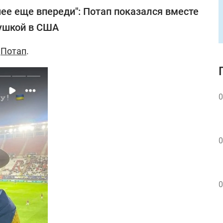
ее еще впереди": Потап показался вместе
ушкой в США
–
Потап
.
0
0
0