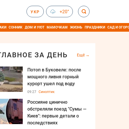
+20°
УКР
АКИ
СОННИК
ДОМ И УЮТ
МАМОЧКАМ
ЖИЗНЬ
ПРАЗДНИКИ
САД И ОГОР
ГЛАВНОЕ ЗА ДЕНЬ
Ещё
Потоп в Буковеле: после
мощного ливня горный
курорт ушел под воду
09:27
Синоптик
Россияне цинично
обстреляли поезд "Сумы —
Киев": первые детали о
последствиях