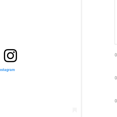
0
nstagram
0
0