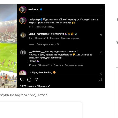
0
0
скрин instagram.com, Потап