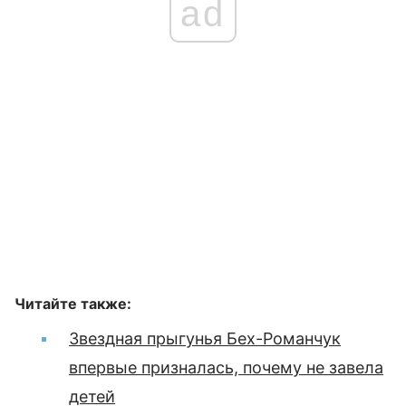
ad
Читайте также:
Звездная прыгунья Бех-Романчук
впервые призналась, почему не завела
детей