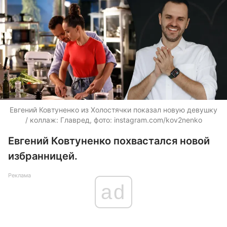
Евгений Ковтуненко из Холостячки показал новую девушку
/ коллаж: Главред, фото: instagram.com/kov2nenko
Евгений Ковтуненко похвастался новой
избранницей.
Реклама
ad