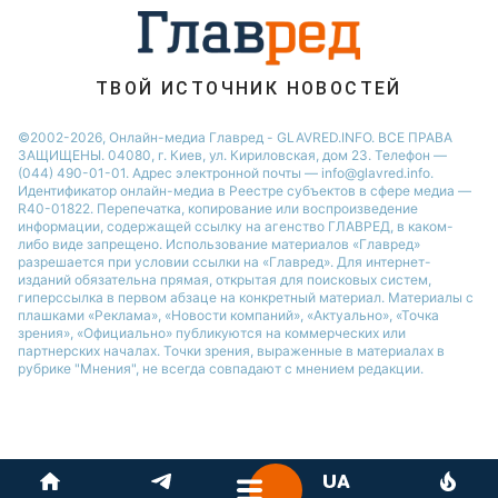
Виталий Козловский
Потап
ТВОЙ ИСТОЧНИК НОВОСТЕЙ
©2002-2026, Онлайн-медиа Главред - GLAVRED.INFO. ВСЕ ПРАВА
ЗАЩИЩЕНЫ. 04080, г. Киев, ул. Кириловская, дом 23. Телефон —
(044) 490-01-01. Адрес электронной почты — info@glavred.info.
Идентификатор онлайн-медиа в Реестре cубъектов в сфере медиа —
R40-01822.
Перепечатка, копирование или воспроизведение
информации, содержащей ссылку на агенство ГЛАВРЕД, в каком-
либо виде запрещено. Использование материалов «Главред»
разрешается при условии ссылки на «Главред». Для интернет-
изданий обязательна прямая, открытая для поисковых систем,
гиперссылка в первом абзаце на конкретный материал. Материалы с
плашками «Реклама», «Новости компаний», «Актуально», «Точка
зрения», «Официально» публикуются на коммерческих или
партнерских началах. Точки зрения, выраженные в материалах в
рубрике "Мнения", не всегда совпадают с мнением редакции.