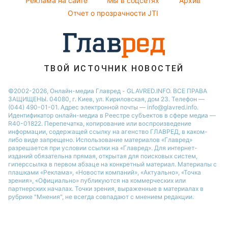
Реклама на сайте
Мы в соцсетях
Архив
Елена Зеленская
Отчет о прозрачности JTI
Ани Лорак
ТВОЙ ИСТОЧНИК НОВОСТЕЙ
©2002-2026, Онлайн-медиа Главред - GLAVRED.INFO. ВСЕ ПРАВА
ЗАЩИЩЕНЫ. 04080, г. Киев, ул. Кириловская, дом 23. Телефон —
(044) 490-01-01. Адрес электронной почты — info@glavred.info.
Идентификатор онлайн-медиа в Реестре cубъектов в сфере медиа —
R40-01822.
Перепечатка, копирование или воспроизведение
информации, содержащей ссылку на агенство ГЛАВРЕД, в каком-
либо виде запрещено. Использование материалов «Главред»
разрешается при условии ссылки на «Главред». Для интернет-
изданий обязательна прямая, открытая для поисковых систем,
гиперссылка в первом абзаце на конкретный материал. Материалы с
плашками «Реклама», «Новости компаний», «Актуально», «Точка
зрения», «Официально» публикуются на коммерческих или
партнерских началах. Точки зрения, выраженные в материалах в
рубрике "Мнения", не всегда совпадают с мнением редакции.