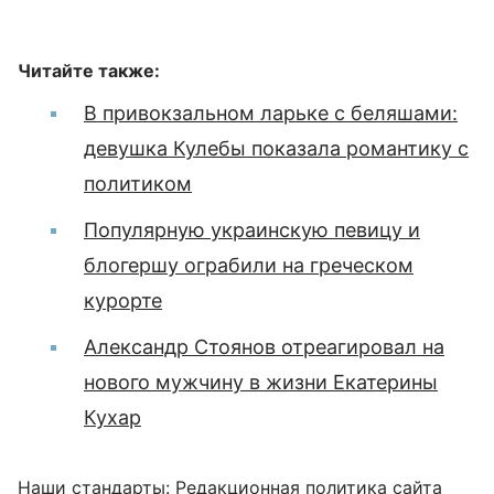
Читайте также:
В привокзальном ларьке с беляшами:
девушка Кулебы показала романтику с
политиком
Популярную украинскую певицу и
блогершу ограбили на греческом
курорте
Александр Стоянов отреагировал на
нового мужчину в жизни Екатерины
Кухар
Наши стандарты:
Редакционная политика сайта