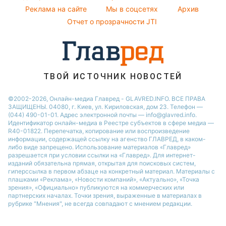
Реклама на сайте
Мы в соцсетях
Архив
Пылевая буря
Отчет о прозрачности JTI
ТВОЙ ИСТОЧНИК НОВОСТЕЙ
©2002-2026, Онлайн-медиа Главред - GLAVRED.INFO. ВСЕ ПРАВА
ЗАЩИЩЕНЫ. 04080, г. Киев, ул. Кириловская, дом 23. Телефон —
(044) 490-01-01. Адрес электронной почты — info@glavred.info.
Идентификатор онлайн-медиа в Реестре cубъектов в сфере медиа —
R40-01822.
Перепечатка, копирование или воспроизведение
информации, содержащей ссылку на агенство ГЛАВРЕД, в каком-
либо виде запрещено. Использование материалов «Главред»
разрешается при условии ссылки на «Главред». Для интернет-
изданий обязательна прямая, открытая для поисковых систем,
гиперссылка в первом абзаце на конкретный материал. Материалы с
плашками «Реклама», «Новости компаний», «Актуально», «Точка
зрения», «Официально» публикуются на коммерческих или
партнерских началах. Точки зрения, выраженные в материалах в
рубрике "Мнения", не всегда совпадают с мнением редакции.