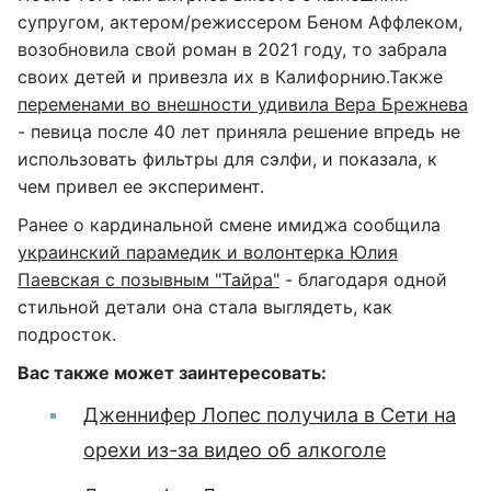
супругом, актером/режиссером Беном Аффлеком,
возобновила свой роман в 2021 году, то забрала
своих детей и привезла их в Калифорнию.Также
переменами во внешности удивила Вера Брежнева
- певица после 40 лет приняла решение впредь не
использовать фильтры для сэлфи, и показала, к
чем привел ее эксперимент.
Ранее о кардинальной смене имиджа сообщила
украинский парамедик и волонтерка Юлия
Паевская с позывным "Тайра"
- благодаря одной
стильной детали она стала выглядеть, как
подросток.
Вас также может заинтересовать:
Дженнифер Лопес получила в Сети на
орехи из-за видео об алкоголе