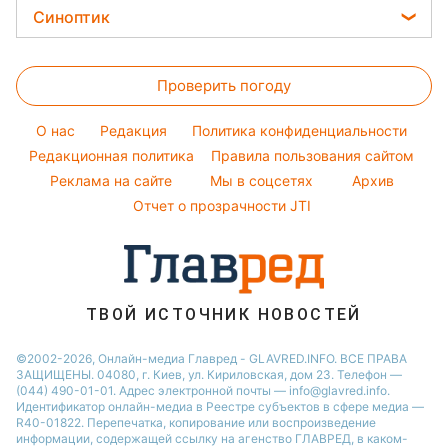
София Ротару
Цены на продукты
Легкие десерты
Синоптик
Новости Днепра
Авто
Ольга Сумская
Денежная помощь
Напитки
Новости Полтавы
Прогноз погоды
Стирка
Филипп Киркоров
Тарифы
Праздничное меню
Проверить погоду
Магнитные бури
Комнатные растения
Елена Зеленская
Курс валют
Погода на сегодня
Ани Лорак
O нас
Редакция
Политика конфиденциальности
Погода на завтра
Редакционная политика
Правила пользования сайтом
Кейт Миддлтон
Реклама на сайте
Мы в соцсетях
Архив
Пылевая буря
Алла Пугачева
Отчет о прозрачности JTI
ТВОЙ ИСТОЧНИК НОВОСТЕЙ
©2002-2026, Онлайн-медиа Главред - GLAVRED.INFO. ВСЕ ПРАВА
ЗАЩИЩЕНЫ. 04080, г. Киев, ул. Кириловская, дом 23. Телефон —
(044) 490-01-01. Адрес электронной почты — info@glavred.info.
Идентификатор онлайн-медиа в Реестре cубъектов в сфере медиа —
R40-01822.
Перепечатка, копирование или воспроизведение
информации, содержащей ссылку на агенство ГЛАВРЕД, в каком-