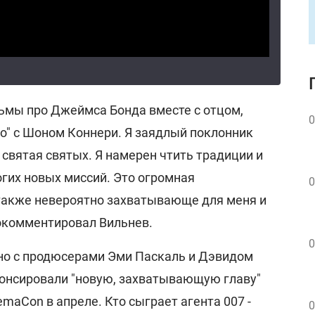
льмы про Джеймса Бонда вместе с отцом,
0
Но" с Шоном Коннери. Я заядлый поклонник
 святая святых. Я намерен чтить традиции и
огих новых миссий. Это огромная
0
 также невероятно захватывающе для меня и
рокомментировал Вильнев.
0
но с продюсерами Эми Паскаль и Дэвидом
онсировали "новую, захватывающую главу"
maCon в апреле. Кто сыграет агента 007 -
0