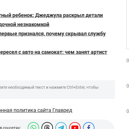
етный ребенок: Джеджула раскрыл детали
адочной незнакомкой
первые признался, почему скрывал службу
ересел с авто на самокат: чем занят артист
0
0
ите необходимый текст и нажмите Ctrl+Enter, чтобы
нная политика сайта Главред
0
в соцсетях: