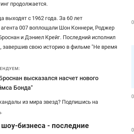
тинг продолжается.
выходят с 1962 года. За 60 лет
0
 агента 007 воплощали Шон Коннери, Роджер
Броснан и Дэниел Крейг. Последний исполнил
х, завершив свою историю в фильме "Не время
ЕНДУЕМ:
Броснан высказался насчет нового
мса Бонда"
0
скандалы из мира звезд? Подпишись на
A
.
 шоу-бизнеса - последние
0