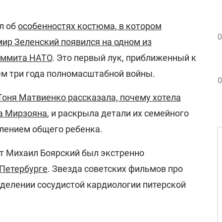
л об
особенностях костюма, в котором
0
ир Зеленский появился на одном из
аммита НАТО
. Это первый лук, приближенный к
ем три года полномасштабной войны.
0
Тоня Матвиенко рассказала, почему хотела
на Мирзояна
, и раскрыла детали их семейного
влением общего ребенка.
ст Михаил Боярский был экстренно
-Петербурге
. Звезда советских фильмов про
тделении сосудистой кардиологии питерской