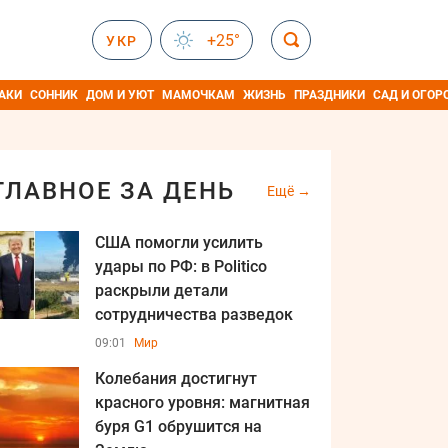
+25°
УКР
АКИ
СОННИК
ДОМ И УЮТ
МАМОЧКАМ
ЖИЗНЬ
ПРАЗДНИКИ
САД И ОГОР
ГЛАВНОЕ ЗА ДЕНЬ
Ещё
США помогли усилить
удары по РФ: в Politico
раскрыли детали
сотрудничества разведок
09:01
Мир
Колебания достигнут
красного уровня: магнитная
буря G1 обрушится на