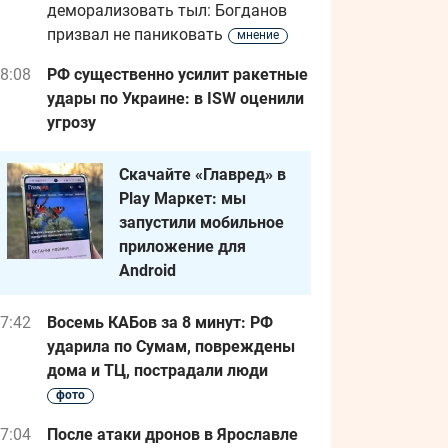
деморализовать тыл: Богданов
призвал не паниковать
мнение
8:08
РФ существенно усилит ракетные
удары по Украине: в ISW оценили
угрозу
Скачайте «Главред» в
Play Маркет: мы
запустили мобильное
приложение для
Android
7:42
Восемь КАБов за 8 минут: РФ
ударила по Сумам, повреждены
дома и ТЦ, пострадали люди
фото
7:04
После атаки дронов в Ярославле