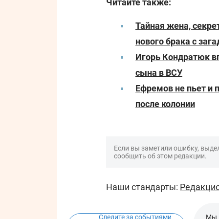
Читайте также:
Тайная жена, секр
нового брака с заг
Игорь Кондратюк в
сына в ВСУ
Ефремов не пьет и п
после колонии
Если вы заметили ошибку, выдел
сообщить об этом редакции.
Наши стандарты:
Редакцио
Следите за событиями
Мы 