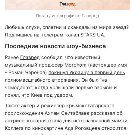
Потап / инфографика: Главред
Любишь слухи, сплетни и скандалы из мира звезд?
Подпишись на телеграм-канал
STARS UA
.
Последние новости шоу-бизнеса
Ранее
Главред
сообщал, что известный
музыкальный продюсер Morphom (настоящее имя
- Роман Черенов)
покинул Украину в первый день
полномасштабного вторжения
. Он был "на
чемоданах", когда услышали первые взрывы и
понял, что Киев под ударом.
Также актер и режиссер крымскотатарского
происхождения Ахтем Сеитаблаев рассказал об
актрисе, которая стала для него названной мамой
.
Коллега по кинокартине Ада Роговцева относится