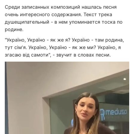
Среди записанных композиций нашлась песня
очень интересного содержания. Текст трека
душещипательный - в нем упоминается тоска по
родине.
"Україно, Україно - як же я? Україно - там родина,
тут сім'я. Україно, Україно - як же ми? Україно, я
згасаю від самоти", - звучит в словах песни.