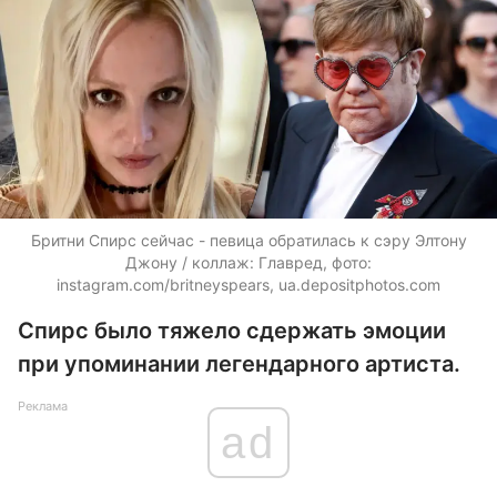
Бритни Спирс сейчас - певица обратилась к сэру Элтону
Джону / коллаж: Главред, фото:
instagram.com/britneyspears,
ua.depositphotos.com
Спирс было тяжело сдержать эмоции
при упоминании легендарного артиста.
Реклама
ad