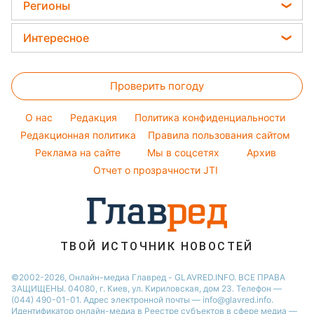
Окрашивание волос
Ани Лорак
Регионы
Комнатные растения
Красивый маникюр
Кейт Миддлтон
Новости Харькова
Все о сале
Интересное
Модные ошибки
Алла Пугачева
Новости Львова
Уборка
Головоломки
Новости моды
Максим Галкин
Новости Полтавы
Проверить погоду
Тесты по картинке
Советы от Андре Тана
Настя Каменских
Новости Днепра
Оптические иллюзии
Женские стрижки
Виталий Козловский
O нас
Редакция
Политика конфиденциальности
Новости Сум
Народные приметы
Редакционная политика
Правила пользования сайтом
Потап
Новости Тернополя
Реклама на сайте
Мы в соцсетях
Архив
Все о шоу-бизнесе
София Ротару
Новости Черкассы
Отчет о прозрачности JTI
Новости Житомира
Новости Ровно
Новости Одессы
ТВОЙ ИСТОЧНИК НОВОСТЕЙ
Новости Запорожья
©2002-2026, Онлайн-медиа Главред - GLAVRED.INFO. ВСЕ ПРАВА
ЗАЩИЩЕНЫ. 04080, г. Киев, ул. Кириловская, дом 23. Телефон —
(044) 490-01-01. Адрес электронной почты — info@glavred.info.
Идентификатор онлайн-медиа в Реестре cубъектов в сфере медиа —