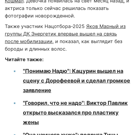
Кошмал
. Девочка появилась на свет месяц назад, и
актриса только сейчас решилась показать
фотографии новорожденной.
Также участник Нацотбора-2025
Яков Марный из
группы ДК Энергетик впервые вышел на связь
после мобилизации
, и показал, как выглядит без
бороды и длинных волос.
Читайте также:
"Понимаю Надю": Кацурин вышел на
сцену с Дорофеевой и сделал громкое
заявление
"Говорил, что не надо": Виктор Павлик
открыто высказался про пластику
жены
"Она намного хуже": подруга Тины