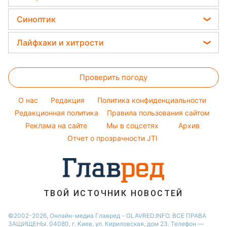
Новости Тернополя
Красивый маникюр
Салаты
Виталий Козловский
Головоломки
Новости Житомира
Синоптик
Простые блюда
Потап
Тесты по картинке
Новости Харькова
Прогноз погоды
Легкие десерты
Лайфхаки и хитрости
София Ротару
Оптические иллюзии
Новости Одессы
Магнитные бури
Напитки
Ольга Сумская
Все о сале
Народные приметы
Новости Полтавы
Погода на сегодня
Праздничное меню
Проверить погоду
Стирка
Все о шоу-бизнесе
Новости Сум
Погода на завтра
Уборка
Новости Черкассы
O нас
Редакция
Политика конфиденциальности
Пылевая буря
Комнатные растения
Редакционная политика
Правила пользования сайтом
Новости Ровно
Реклама на сайте
Мы в соцсетях
Архив
Авто
Новости Запорожья
Отчет о прозрачности JTI
ТВОЙ ИСТОЧНИК НОВОСТЕЙ
©2002-2026, Онлайн-медиа Главред - GLAVRED.INFO. ВСЕ ПРАВА
ЗАЩИЩЕНЫ. 04080, г. Киев, ул. Кириловская, дом 23. Телефон —