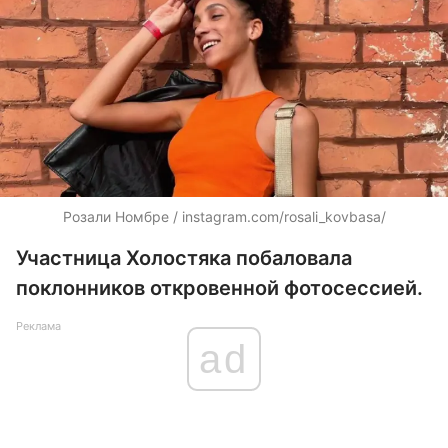
Розали Номбре / instagram.com/rosali_kovbasa/
Участница Холостяка побаловала
поклонников откровенной фотосессией.
Реклама
ad