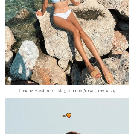
Розали Номбре / instagram.com/rosali_kovbasa/