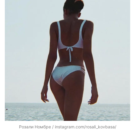
Розали Номбре / instagram.com/rosali_kovbasa/