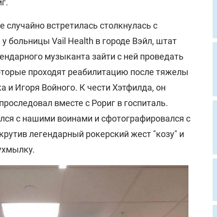
иг.
не случайно встретилась столкнулась с
у больницы Vail Health в городе Вэйл, штат
гендарного музыканта зайти с ней проведать
которые проходят реабилитацию после тяжелы
 и Игоря Войного. К чести Хэтфилда, он
проследовал вместе с Рориг в госпиталь.
ся с нашими воинами и сфотографировался с
крутив легендарный рокерский жест "козу" и
ухмылку.