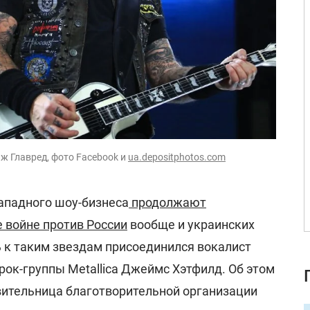
ж Главред, фото Facebook и
ua.depositphotos.com
ападного шоу-бизнеса
продолжают
 войне против России
вообще и украинских
ь к таким звездам присоединился вокалист
ок-группы Metallica Джеймс Хэтфилд. Об этом
ительница благотворительной организации