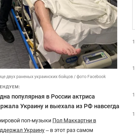
1
1
нице двух раненых украинских бойцов / фото Facebook
ЕНДУЕМ:
1
дна популярная в России актриса
ржала Украину и выехала из РФ навсегда
1
 мировой поп-музыки
Пол Маккартни в
оддержал Украину
‒ в этот раз самом