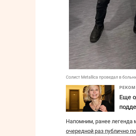
Солист Metallica проведал в боль
РЕКОМ
Еще о
подде
Напомним, ранее легенда
очередной раз публично п