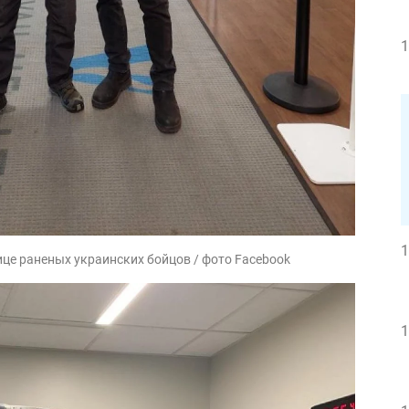
1
1
нице раненых украинских бойцов / фото Facebook
1