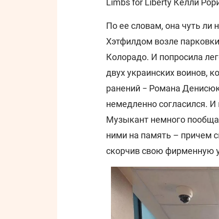
Limbs for Liberty Келли Рор
По ее словам, она чуть ли 
Хэтфилдом возле парковки 
Колорадо. И попросила ле
двух украинских воинов, 
ранений − Романа Денисюка
немедленно согласился. И 
Музыкант немного пообщал
ними на память – причем с
скорчив свою фирменную 