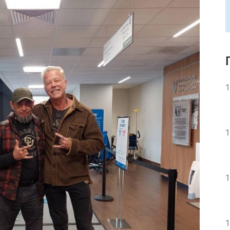
1
1
1
1