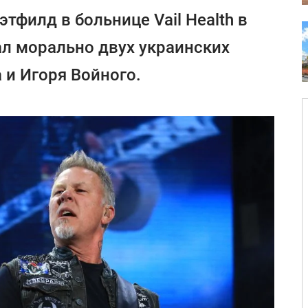
этфилд в больнице Vail Health в
л морально двух украинских
 и Игоря Войного.