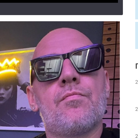
2
2
2