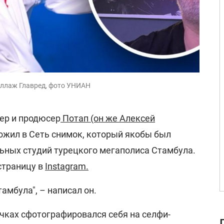
коллаж Главред, фото УНИАН
ер и продюсер
Потап (он же Алексей
жил в Сеть снимок, который якобы был
льных студий турецкого мегаполиса Стамбула.
страницу в
Instagram.
амбула", – написал он.
чках сфотографировался себя на селфи-