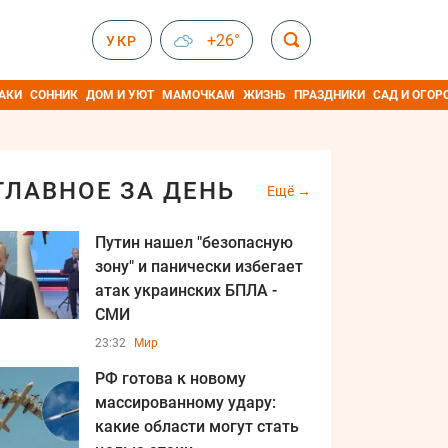
+26°
УКР
АКИ
СОННИК
ДОМ И УЮТ
МАМОЧКАМ
ЖИЗНЬ
ПРАЗДНИКИ
САД И ОГОР
ГЛАВНОЕ ЗА ДЕНЬ
Ещё
Путин нашел "безопасную
зону" и панически избегает
атак украинских БПЛА -
СМИ
23:32
Мир
РФ готова к новому
массированному удару:
какие области могут стать