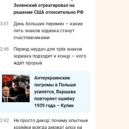
Зеленский отреагировал на
решение США относительно РФ
3:01
День больших перемен — какие
пять знаков зодиака станут
счастливчиками
2:46
Период неудач для трёх знаков
зодиака подходит к концу — кого
ждёт прорыв
Антиукраинские
погромы в Польше
усилятся, Варшава
повторяет ошибку
1939 года – Кулик
2:42
Не просто декор: почему опытные
хозяйки всегда держат алоэ на