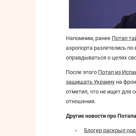
Напомним, ранее
Потап та
аэропорта разлетелись по 
оправдываться о целях сво
После этого
Потап из Испа
защищать Украину
на фрон
отметил, что не ищет для с
отношения.
Другие новости про Потапа
Блогер раскрыл под