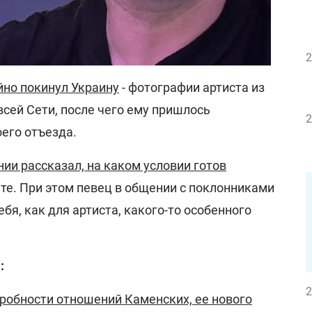
2
йно покинул Украину
- фотографии артиста из
всей Сети, после чего ему пришлось
2
его отъезда.
нии рассказал, на каком условии готов
те. При этом певец в общении с поклонниками
ебя, как для артиста, какого-то особенного
:
2
робности отношений Каменских, ее нового