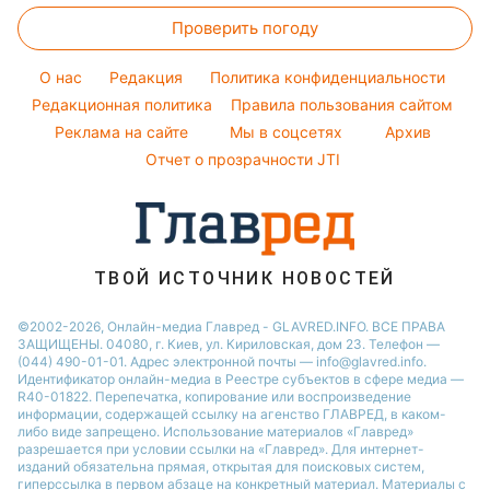
Стирка
Ани Лорак
Тарифы
Праздничное меню
Проверить погоду
Магнитные бури
Комнатные растения
Кейт Миддлтон
Курс валют
Погода на сегодня
Алла Пугачева
O нас
Редакция
Политика конфиденциальности
Погода на завтра
Редакционная политика
Правила пользования сайтом
Максим Галкин
Реклама на сайте
Мы в соцсетях
Архив
Пылевая буря
Настя Каменских
Отчет о прозрачности JTI
ТВОЙ ИСТОЧНИК НОВОСТЕЙ
©2002-2026, Онлайн-медиа Главред - GLAVRED.INFO. ВСЕ ПРАВА
ЗАЩИЩЕНЫ. 04080, г. Киев, ул. Кириловская, дом 23. Телефон —
(044) 490-01-01. Адрес электронной почты — info@glavred.info.
Идентификатор онлайн-медиа в Реестре cубъектов в сфере медиа —
R40-01822.
Перепечатка, копирование или воспроизведение
информации, содержащей ссылку на агенство ГЛАВРЕД, в каком-
либо виде запрещено. Использование материалов «Главред»
разрешается при условии ссылки на «Главред». Для интернет-
изданий обязательна прямая, открытая для поисковых систем,
гиперссылка в первом абзаце на конкретный материал. Материалы с