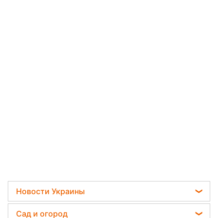
Новости Украины
Пенсии в Украине
Сад и огород