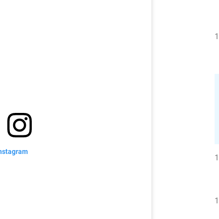
1
nstagram
1
1