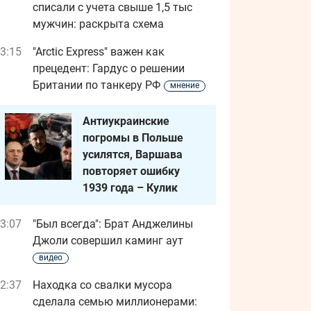
списали с учета свыше 1,5 тыс
мужчин: раскрыта схема
3:15
"Arctic Express" важен как
прецедент: Гардус о решении
Британии по танкеру РФ
мнение
Антиукраинские
погромы в Польше
усилятся, Варшава
повторяет ошибку
1939 года – Кулик
3:07
"Был всегда": Брат Анджелины
Джоли совершил каминг аут
видео
2:37
Находка со свалки мусора
сделала семью миллионерами: