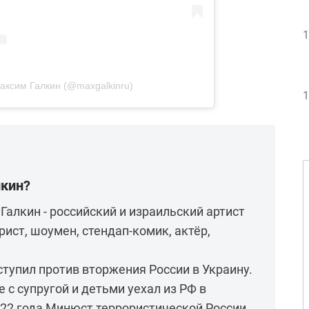
1
аксим Галкин (@maxgalkinru)
1
лкин?
алкин - российский и израильский артист
ист, шоумен, стендап-комик, актёр,
ступил против вторжения России в Украину.
е с супругой и детьми уехал из РФ в
022 года Минюст террористической России