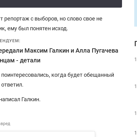
т репортаж с выборов, но слово свое не
к, ему был понятен исход.
ЕНДУЕМ:
ередали Максим Галкин и Алла Пугачева
нцам - детали
1
 поинтересовались, когда будет обещанный
 ответил.
1
 написал Галкин.
1
авред
1