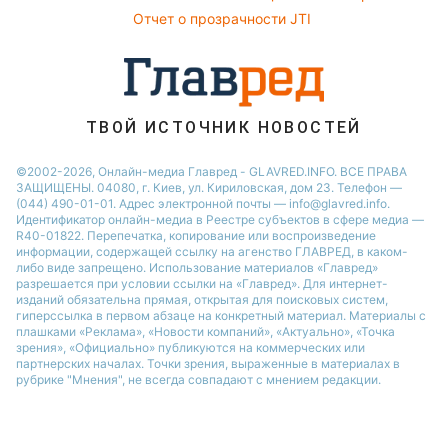
София Ротару
Новости Харькова
Отчет о прозрачности JTI
Новости Полтавы
ТВОЙ ИСТОЧНИК НОВОСТЕЙ
©2002-2026, Онлайн-медиа Главред - GLAVRED.INFO. ВСЕ ПРАВА
ЗАЩИЩЕНЫ. 04080, г. Киев, ул. Кириловская, дом 23. Телефон —
(044) 490-01-01. Адрес электронной почты — info@glavred.info.
Идентификатор онлайн-медиа в Реестре cубъектов в сфере медиа —
R40-01822.
Перепечатка, копирование или воспроизведение
информации, содержащей ссылку на агенство ГЛАВРЕД, в каком-
либо виде запрещено. Использование материалов «Главред»
разрешается при условии ссылки на «Главред». Для интернет-
изданий обязательна прямая, открытая для поисковых систем,
гиперссылка в первом абзаце на конкретный материал. Материалы с
плашками «Реклама», «Новости компаний», «Актуально», «Точка
зрения», «Официально» публикуются на коммерческих или
партнерских началах. Точки зрения, выраженные в материалах в
рубрике "Мнения", не всегда совпадают с мнением редакции.