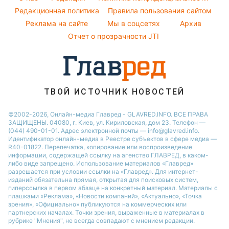
Авто
Ани Лорак
Курс валют
Редакционная политика
Правила пользования сайтом
Кейт Миддлтон
Реклама на сайте
Мы в соцсетях
Архив
Алла Пугачева
Отчет о прозрачности JTI
Максим Галкин
ТВОЙ ИСТОЧНИК НОВОСТЕЙ
©2002-2026, Онлайн-медиа Главред - GLAVRED.INFO. ВСЕ ПРАВА
ЗАЩИЩЕНЫ. 04080, г. Киев, ул. Кириловская, дом 23. Телефон —
(044) 490-01-01. Адрес электронной почты — info@glavred.info.
Идентификатор онлайн-медиа в Реестре cубъектов в сфере медиа —
R40-01822.
Перепечатка, копирование или воспроизведение
информации, содержащей ссылку на агенство ГЛАВРЕД, в каком-
либо виде запрещено. Использование материалов «Главред»
разрешается при условии ссылки на «Главред». Для интернет-
изданий обязательна прямая, открытая для поисковых систем,
гиперссылка в первом абзаце на конкретный материал. Материалы с
плашками «Реклама», «Новости компаний», «Актуально», «Точка
зрения», «Официально» публикуются на коммерческих или
партнерских началах. Точки зрения, выраженные в материалах в
рубрике "Мнения", не всегда совпадают с мнением редакции.