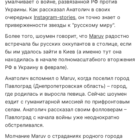
умалчивает о войне, развязанной РФ против
Украины. Как рассказал Анатолич в своих
очередных
Instagram-stories
, он точно знает о
приверженности звезды к "русскому миру".
Более того, шоумен говорит, что
Maruv
радостно
встречала бы русских оккупантов в столице, если
бы им удалось зайти в Киев (а именно тут она
находилась в начале полномасштабного вторжения
РФ в Украину в феврале).
Анатолич вспомнил о Maruv, когда поселил город
Павлоград (Днепропетровская область) – город,
где родилась и выросла певица. Сейчас шоумен
ездит с гуманитарной миссией по прифронтовым
селам. Анатолич рассказал своим фолловерам –
Павлоград с начала войны уже неоднократно
обстреливался.
Молчание Maruv о страданиях родного города