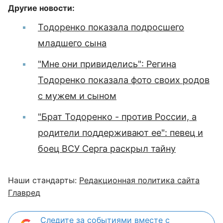
Другие новости:
Тодоренко показала подросшего
младшего сына
"Мне они привиделись": Регина
Тодоренко показала фото своих родов
с мужем и сыном
"Брат Тодоренко - против России, а
родители поддерживают ее": певец и
боец ВСУ Серга раскрыл тайну
Наши стандарты:
Редакционная политика сайта
Главред
Следите за событиями вместе с