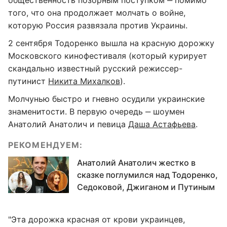
общественность позорным поступком ‒ помимо
того, что она продолжает молчать о войне,
которую Россия развязала против Украины.
2 сентября Тодоренко вышла на красную дорожку
Московского кинофестиваля (который курирует
скандально известный русский режиссер-
путинист
Никита Михалков
).
Молчунью быстро и гневно осудили украинские
знаменитости. В первую очередь ‒ шоумен
Анатолий Анатолич и певица
Даша Астафьева
.
РЕКОМЕНДУЕМ:
Анатолий Анатолич жестко в
сказке поглумился над Тодоренко,
Седоковой, Джиганом и Путиным
"Эта дорожка красная от крови украинцев,