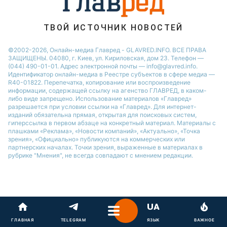
Новости Тернополя
Новости Запорожья
ТВОЙ ИСТОЧНИК НОВОСТЕЙ
Новости Житомира
©2002-2026, Онлайн-медиа Главред - GLAVRED.INFO. ВСЕ ПРАВА
ЗАЩИЩЕНЫ. 04080, г. Киев, ул. Кириловская, дом 23. Телефон —
Новости Одессы
(044) 490-01-01. Адрес электронной почты — info@glavred.info.
Идентификатор онлайн-медиа в Реестре cубъектов в сфере медиа —
R40-01822.
Перепечатка, копирование или воспроизведение
информации, содержащей ссылку на агенство ГЛАВРЕД, в каком-
либо виде запрещено. Использование материалов «Главред»
разрешается при условии ссылки на «Главред». Для интернет-
изданий обязательна прямая, открытая для поисковых систем,
гиперссылка в первом абзаце на конкретный материал. Материалы с
плашками «Реклама», «Новости компаний», «Актуально», «Точка
зрения», «Официально» публикуются на коммерческих или
партнерских началах. Точки зрения, выраженные в материалах в
рубрике "Мнения", не всегда совпадают с мнением редакции.
ГЛАВНАЯ
TELEGRAM
ЯЗЫК
ВАЖНОЕ