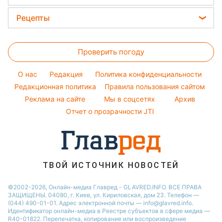
Кейт Миддлтон
Новости моды
Новости Житомира
Головоломки
Алла Пугачева
Рецепты
Советы от Андре Тана
Новости Одессы
Тесты по картинке
Максим Галкин
Закуски
Женские стрижки
Новости Харькова
Оптические иллюзии
Настя Каменских
Проверить погоду
Салаты
Окрашивание волос
Новости Полтавы
Народные приметы
Виталий Козловский
Простые блюда
Красивый маникюр
Новости Сум
O нас
Редакция
Политика конфиденциальности
Все о шоу-бизнесе
Потап
Легкие десерты
Редакционная политика
Правила пользования сайтом
Новости Черкассы
София Ротару
Реклама на сайте
Мы в соцсетях
Архив
Напитки
Новости Ровно
Ольга Сумская
Отчет о прозрачности JTI
Праздничное меню
Филипп Киркоров
ТВОЙ ИСТОЧНИК НОВОСТЕЙ
©2002-2026, Онлайн-медиа Главред - GLAVRED.INFO. ВСЕ ПРАВА
ЗАЩИЩЕНЫ. 04080, г. Киев, ул. Кириловская, дом 23. Телефон —
(044) 490-01-01. Адрес электронной почты — info@glavred.info.
Идентификатор онлайн-медиа в Реестре cубъектов в сфере медиа —
R40-01822.
Перепечатка, копирование или воспроизведение