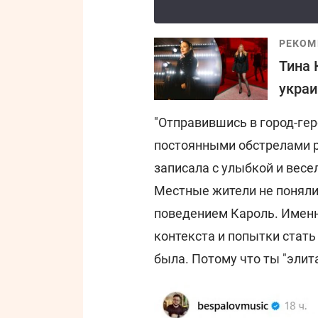
РЕКОМ
Тина 
украи
"Отправившись в город-гер
постоянными обстрелами р
записала с улыбкой и вес
Местные жители не поняли
поведением Кароль. Именн
контекста и попытки стать 
была. Потому что ты "элита