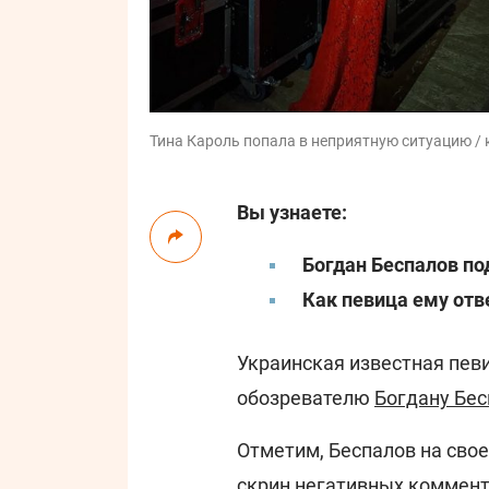
Тина Кароль попала в неприятную ситуацию / к
Вы узнаете:
Богдан Беспалов п
Как певица ему отв
Украинская известная пев
обозревателю
Богдану Бес
Отметим, Беспалов на сво
скрин негативных коммент