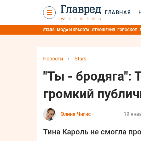
ГЛАВНАЯ
STARS
МОДА И КРАСОТА
ОТНОШЕНИЯ
ГОРОСКОП
Новости
›
Stars
"Ты - бродяга":
громкий публич
Элина Чигис
19 янва
Тина Кароль не смогла пр