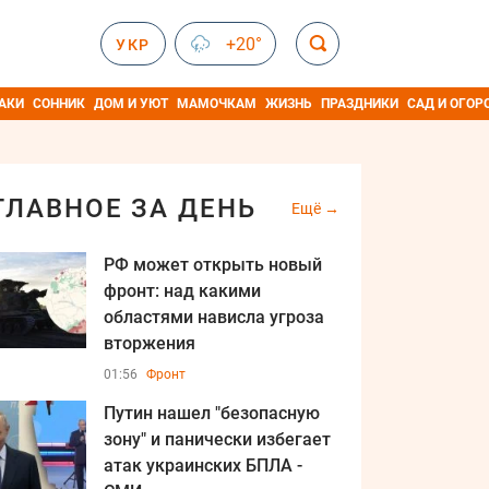
+20°
УКР
АКИ
СОННИК
ДОМ И УЮТ
МАМОЧКАМ
ЖИЗНЬ
ПРАЗДНИКИ
САД И ОГОР
ГЛАВНОЕ ЗА ДЕНЬ
Ещё
РФ может открыть новый
фронт: над какими
областями нависла угроза
вторжения
01:56
Фронт
Путин нашел "безопасную
зону" и панически избегает
атак украинских БПЛА -