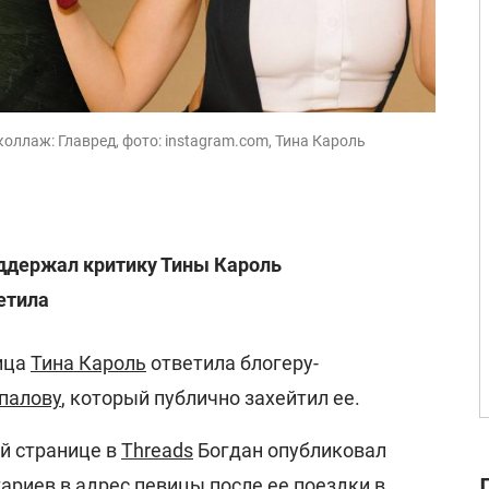
оллаж: Главред, фото: instagram.com, Тина Кароль
оддержал критику Тины Кароль
етила
ица
Тина Кароль
ответила блогеру-
палову
, который публично захейтил ее.
ей странице в
Threads
Богдан опубликовал
ариев в адрес певицы после ее поездки в