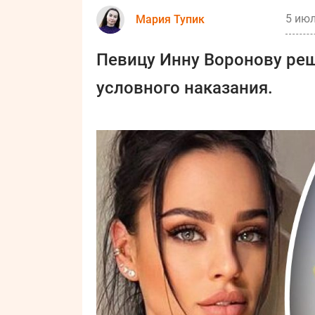
5 июл
Мария Тупик
Певицу Инну Воронову ре
условного наказания.