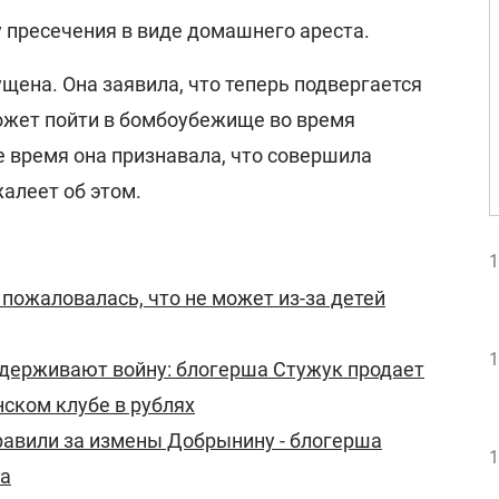
 пресечения в виде домашнего ареста.
щена. Она заявила, что теперь подвергается
может пойти в бомбоубежище во время
е время она признавала, что совершила
жалеет об этом.
1
пожаловалась, что не может из-за детей
1
ддерживают войну: блогерша Стужук продает
нском клубе в рублях
равили за измены Добрынину - блогерша
1
ла