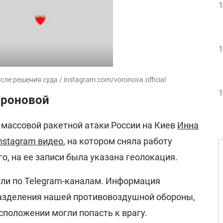
1
1
ле решения суда / instagram.com/voronova.official
1
ороновой
 массовой ракетной атаки России на Киев
Инна
nstagram видео
, на котором cняла работу
го, на ее записи была указана геолокация.
или по Telegram-каналам. Информация
разделения нашей противовоздушной обороны,
сположении могли попасть к врагу.