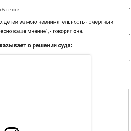
1
о Facebook
х детей за мою невнимательность - смертный
есно ваше мнение", - говорит она.
1
казывает о решении суда:
1