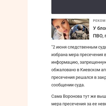
РЕКОМ
У бло
ПВО, 
"2 июня следственным судь
избрана мера пресечения 
информацию, запрещенную
обжаловано в Киевском ап
пресечения решался в закр
сообщении суда.
Сама Воронова тут же выш
мера пресечения за ее нев