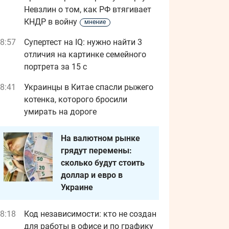
Невзлин о том, как РФ втягивает
КНДР в войну
мнение
8:57
Супертест на IQ: нужно найти 3
отличия на картинке семейного
портрета за 15 с
8:41
Украинцы в Китае спасли рыжего
котенка, которого бросили
умирать на дороге
На валютном рынке
грядут перемены:
сколько будут стоить
доллар и евро в
Украине
8:18
Код независимости: кто не создан
для работы в офисе и по графику