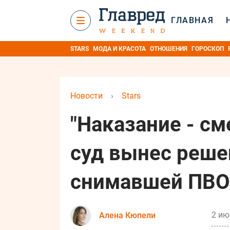
ГЛАВНАЯ
STARS
МОДА И КРАСОТА
ОТНОШЕНИЯ
ГОРОСКОП
Новости
›
Stars
"Наказание - см
суд вынес реше
снимавшей ПВО
2 ию
Алена Кюпели