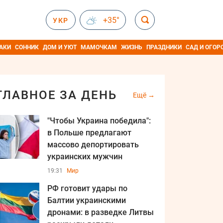
+35°
УКР
АКИ
СОННИК
ДОМ И УЮТ
МАМОЧКАМ
ЖИЗНЬ
ПРАЗДНИКИ
САД И ОГОР
ГЛАВНОЕ ЗА ДЕНЬ
Ещё
"Чтобы Украина победила":
в Польше предлагают
массово депортировать
украинских мужчин
19:31
Мир
РФ готовит удары по
Балтии украинскими
дронами: в разведке Литвы