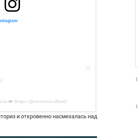
nstagram
1
va ❤️ Singer (@voronova.official)
1
сториз и откровенно насмехалась над