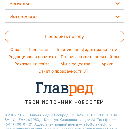
Женские стрижки
Комнатные растения
Регионы
Алла Пугачева
Курс валют
Окрашивание волос
Все о сале
Максим Галкин
Новости Харькова
Цены на продукты
Интересное
Красивый маникюр
Настя Каменских
Новости Полтавы
Головоломки
Модные ошибки
Виталий Козловский
Новости Львова
Проверить погоду
Тесты по картинке
Новости моды
Потап
Новости Сум
Оптические иллюзии
Советы от Андре Тана
O нас
Редакция
Политика конфиденциальности
Новости Днепра
Народные приметы
Редакционная политика
Правила пользования сайтом
Новости Черкассы
Реклама на сайте
Мы в соцсетях
Архив
Все о шоу-бизнесе
Новости Тернополя
Отчет о прозрачности JTI
Новости Ровно
Новости Житомира
Новости Запорожья
ТВОЙ ИСТОЧНИК НОВОСТЕЙ
Новости Одессы
©2002-2026, Онлайн-медиа Главред - GLAVRED.INFO. ВСЕ ПРАВА
ЗАЩИЩЕНЫ. 04080, г. Киев, ул. Кириловская, дом 23. Телефон —
(044) 490-01-01. Адрес электронной почты — info@glavred.info.
Идентификатор онлайн-медиа в Реестре cубъектов в сфере медиа —