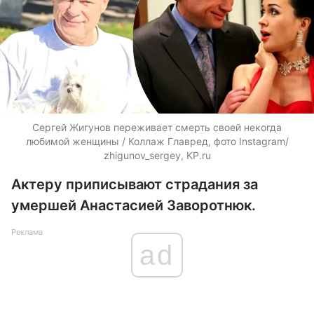
Сергей Жигунов переживает смерть своей некогда
любимой женщины / Коллаж Главред, фото Instagram/
zhigunov_sergey, KP.ru
Актеру приписывают страдания за
умершей Анастасией Заворотнюк.
Реклама
ad