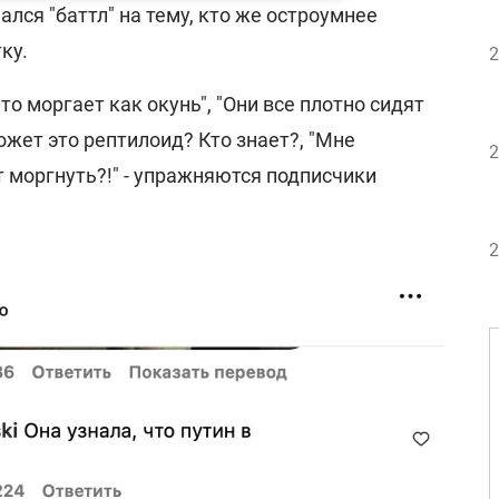
ался "баттл" на тему, кто же остроумнее
ку.
2
то моргает как окунь", "Они все плотно сидят
ожет это рептилоид? Кто знает?, "Мне
2
 моргнуть?!" - упражняются подписчики
2