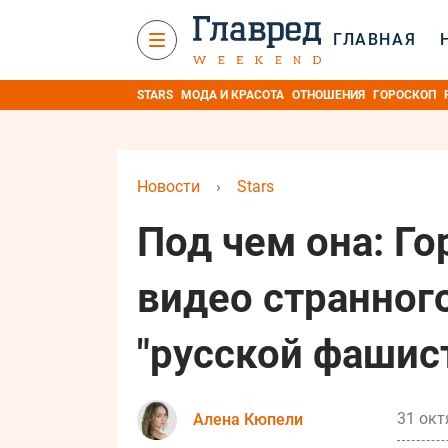
ГЛАВНАЯ
STARS
МОДА И КРАСОТА
ОТНОШЕНИЯ
ГОРОСКОП
Новости
›
Stars
Под чем она: Г
видео странног
"русской фашис
31 окт
Алена Кюпели