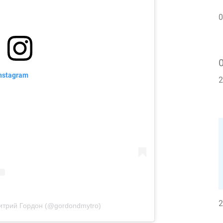
0
nstagram
2
2
итрий Гордон (@gordondmytro)