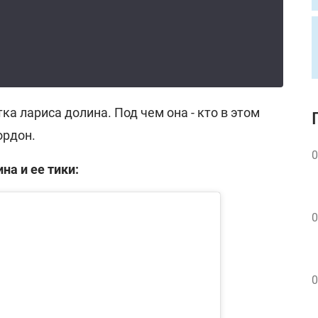
ка лариса долина. Под чем она - кто в этом
ордон.
0
на и ее тики:
0
0