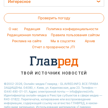
Закуски
Магнитные бури
Интересное
Филипп Киркоров
Новости Львова
Салаты
Погода на сегодня
Головоломки
Елена Зеленская
Новости Днепра
Простые блюда
Проверить погоду
Тесты по картинке
Ани Лорак
Новости Тернополя
Легкие десерты
Оптические иллюзии
Кейт Миддлтон
Новости Житомира
O нас
Редакция
Политика конфиденциальности
Напитки
Народные приметы
Редакционная политика
Алла Пугачева
Правила пользования сайтом
Новости Одессы
Праздничное меню
Реклама на сайте
Мы в соцсетях
Архив
Все о шоу-бизнесе
Максим Галкин
Новости Харькова
Отчет о прозрачности JTI
Настя Каменских
Виталий Козловский
Потап
ТВОЙ ИСТОЧНИК НОВОСТЕЙ
©2002-2026, Онлайн-медиа Главред - GLAVRED.INFO. ВСЕ ПРАВА
ЗАЩИЩЕНЫ. 04080, г. Киев, ул. Кириловская, дом 23. Телефон —
(044) 490-01-01. Адрес электронной почты — info@glavred.info.
Идентификатор онлайн-медиа в Реестре cубъектов в сфере медиа —
R40-01822.
Перепечатка, копирование или воспроизведение
информации, содержащей ссылку на агенство ГЛАВРЕД, в каком-
либо виде запрещено. Использование материалов «Главред»