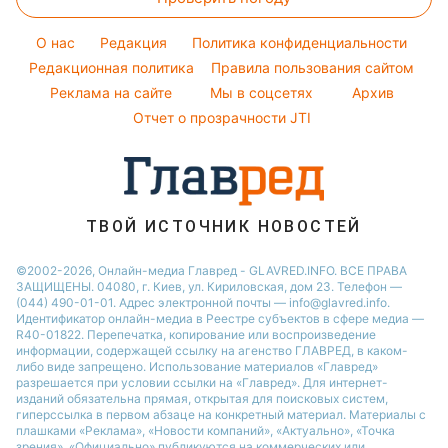
Новости Полтавы
Пылевая буря
Модные ошибки
Новости Сум
O нас
Редакция
Политика конфиденциальности
Новости моды
Новости Львова
Редакционная политика
Правила пользования сайтом
Советы от Андре Тана
Реклама на сайте
Мы в соцсетях
Архив
Новости Черкассы
Отчет о прозрачности JTI
Новости Днепра
Новости Ровно
Новости Тернополя
Новости Запорожья
ТВОЙ ИСТОЧНИК НОВОСТЕЙ
Новости Житомира
©2002-2026, Онлайн-медиа Главред - GLAVRED.INFO. ВСЕ ПРАВА
ЗАЩИЩЕНЫ. 04080, г. Киев, ул. Кириловская, дом 23. Телефон —
Новости Одессы
(044) 490-01-01. Адрес электронной почты — info@glavred.info.
Идентификатор онлайн-медиа в Реестре cубъектов в сфере медиа —
R40-01822.
Перепечатка, копирование или воспроизведение
информации, содержащей ссылку на агенство ГЛАВРЕД, в каком-
либо виде запрещено. Использование материалов «Главред»
разрешается при условии ссылки на «Главред». Для интернет-
изданий обязательна прямая, открытая для поисковых систем,
гиперссылка в первом абзаце на конкретный материал. Материалы с
плашками «Реклама», «Новости компаний», «Актуально», «Точка
зрения», «Официально» публикуются на коммерческих или