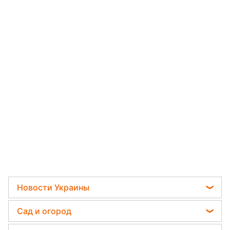
Новости Украины
Отключения света
Сад и огород
Телеграм новости Украины