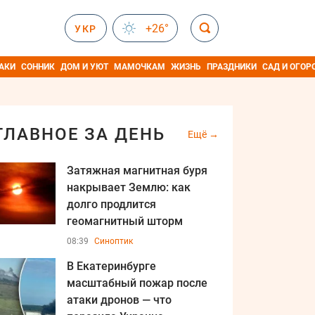
+26°
УКР
АКИ
СОННИК
ДОМ И УЮТ
МАМОЧКАМ
ЖИЗНЬ
ПРАЗДНИКИ
САД И ОГОР
ГЛАВНОЕ ЗА ДЕНЬ
Ещё
Затяжная магнитная буря
накрывает Землю: как
долго продлится
геомагнитный шторм
08:39
Синоптик
В Екатеринбурге
масштабный пожар после
атаки дронов — что