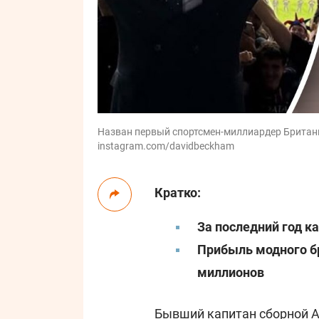
Назван первый спортсмен-миллиардер Британии
instagram.com/davidbeckham
Кратко:
За последний год к
Прибыль модного б
миллионов
Бывший капитан сборной 