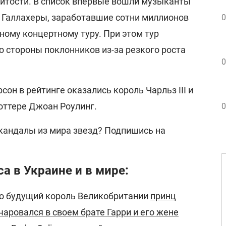
нитости. В список впервые вошли музыканты
ь Галлахеры, заработавшие сотни миллионов
0
ному концертному туру. При этом тур
 стороны поклонников из-за резкого роста
0
сон в рейтинге оказались король Чарльз III и
Поттере Джоан Роулинг.
0
скандалы из мира звезд? Подпишись на
а в Украине и в мире:
о будущий король Великобритании
принц
аровался в своем брате Гарри и его жене