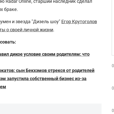
ию Radar Online, старший наследник сделал
х браке.
умен и звезда "Дизель шоу"
Егор Крутоголов
ты о своей личной жизни
.
совать:
вил дикое условие своим родителям: что
0
катов: сын Бекхэмов отрекся от родителей
эм запустила собственный бизнес из-за
ьем
0
0