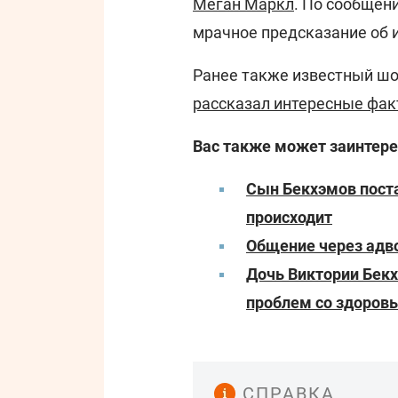
Меган Маркл
. По сообщен
мрачное предсказание об и
Ранее также известный шо
рассказал интересные фак
Вас также может заинтере
Сын Бекхэмов поста
происходит
Общение через адво
Дочь Виктории Бекх
проблем со здоров
СПРАВКА