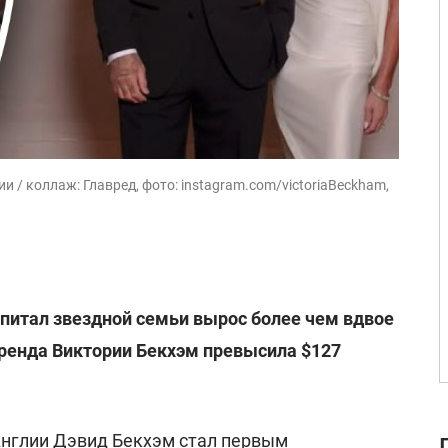
 / коллаж: Главред, фото: instagram.com/victoriaBeckham,
апитал звездной семьи вырос более чем вдвое
ренда Виктории Бекхэм превысила $127
Англии
Дэвид Бекхэм
стал первым