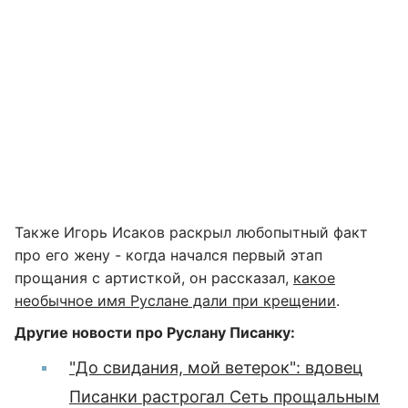
Также Игорь Исаков раскрыл любопытный факт
про его жену - когда начался первый этап
прощания с артисткой, он рассказал,
какое
необычное имя Руслане дали при крещении
.
Другие новости про Руслану Писанку:
"До свидания, мой ветерок": вдовец
Писанки растрогал Сеть прощальным