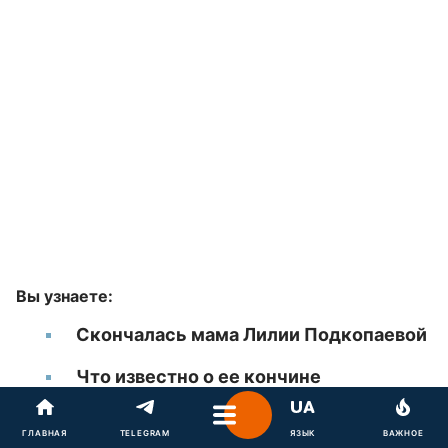
Вы узнаете:
Скончалась мама Лилии Подкопаевой
Что известно о ее кончине
ГЛАВНАЯ
TELEGRAM
ЯЗЫК
ВАЖНОЕ
В семье известной украинской гимнастки
Лилии