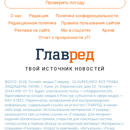
Проверить погоду
Окрашивание волос
Новости Одессы
Погода на завтра
Красивый маникюр
O нас
Редакция
Политика конфиденциальности
Пылевая буря
Модные ошибки
Редакционная политика
Правила пользования сайтом
Реклама на сайте
Мы в соцсетях
Архив
Новости моды
Отчет о прозрачности JTI
Советы от Андре Тана
ТВОЙ ИСТОЧНИК НОВОСТЕЙ
©2002-2026, Онлайн-медиа Главред - GLAVRED.INFO. ВСЕ ПРАВА
ЗАЩИЩЕНЫ. 04080, г. Киев, ул. Кириловская, дом 23. Телефон —
(044) 490-01-01. Адрес электронной почты — info@glavred.info.
Идентификатор онлайн-медиа в Реестре cубъектов в сфере медиа —
R40-01822.
Перепечатка, копирование или воспроизведение
информации, содержащей ссылку на агенство ГЛАВРЕД, в каком-
либо виде запрещено. Использование материалов «Главред»
разрешается при условии ссылки на «Главред». Для интернет-
изданий обязательна прямая, открытая для поисковых систем,
гиперссылка в первом абзаце на конкретный материал. Материалы с
плашками «Реклама», «Новости компаний», «Актуально», «Точка