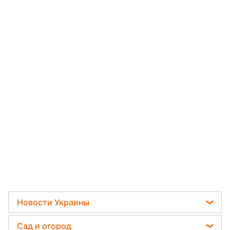
Новости Украины
Пенсии в Украине
Сад и огород