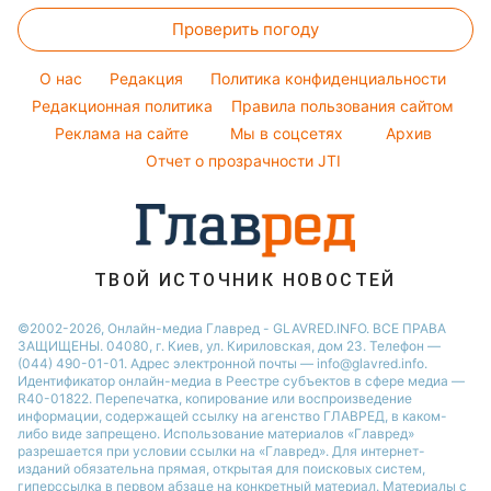
Стирка
Филипп Киркоров
Тарифы
Праздничное меню
Проверить погоду
Магнитные бури
Комнатные растения
Елена Зеленская
Курс валют
Погода на сегодня
Ани Лорак
O нас
Редакция
Политика конфиденциальности
Погода на завтра
Редакционная политика
Правила пользования сайтом
Кейт Миддлтон
Реклама на сайте
Мы в соцсетях
Архив
Пылевая буря
Алла Пугачева
Отчет о прозрачности JTI
ТВОЙ ИСТОЧНИК НОВОСТЕЙ
©2002-2026, Онлайн-медиа Главред - GLAVRED.INFO. ВСЕ ПРАВА
ЗАЩИЩЕНЫ. 04080, г. Киев, ул. Кириловская, дом 23. Телефон —
(044) 490-01-01. Адрес электронной почты — info@glavred.info.
Идентификатор онлайн-медиа в Реестре cубъектов в сфере медиа —
R40-01822.
Перепечатка, копирование или воспроизведение
информации, содержащей ссылку на агенство ГЛАВРЕД, в каком-
либо виде запрещено. Использование материалов «Главред»
разрешается при условии ссылки на «Главред». Для интернет-
изданий обязательна прямая, открытая для поисковых систем,
гиперссылка в первом абзаце на конкретный материал. Материалы с