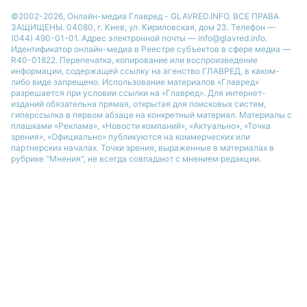
©2002-2026, Онлайн-медиа Главред - GLAVRED.INFO. ВСЕ ПРАВА
ЗАЩИЩЕНЫ. 04080, г. Киев, ул. Кириловская, дом 23. Телефон —
(044) 490-01-01. Адрес электронной почты — info@glavred.info.
Идентификатор онлайн-медиа в Реестре cубъектов в сфере медиа —
R40-01822.
Перепечатка, копирование или воспроизведение
информации, содержащей ссылку на агенство ГЛАВРЕД, в каком-
либо виде запрещено. Использование материалов «Главред»
разрешается при условии ссылки на «Главред». Для интернет-
изданий обязательна прямая, открытая для поисковых систем,
гиперссылка в первом абзаце на конкретный материал. Материалы с
плашками «Реклама», «Новости компаний», «Актуально», «Точка
зрения», «Официально» публикуются на коммерческих или
партнерских началах. Точки зрения, выраженные в материалах в
рубрике "Мнения", не всегда совпадают с мнением редакции.