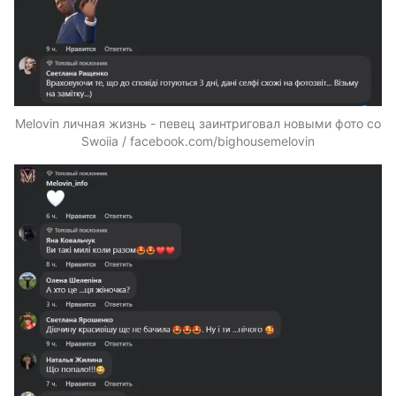
Melovin личная жизнь - певец заинтриговал новыми фото со
Swoiia / facebook.com/bighousemelovin