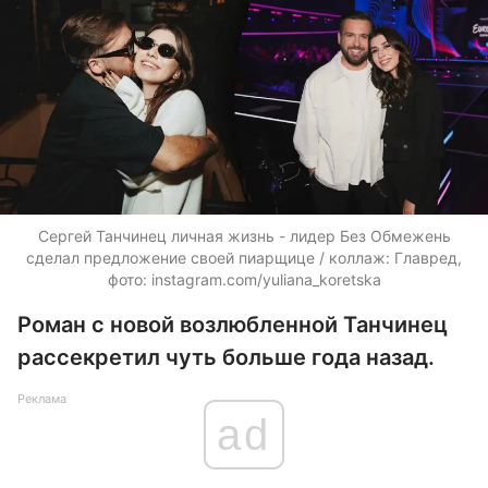
Сергей Танчинец личная жизнь - лидер Без Обмежень
сделал предложение своей пиарщице / коллаж: Главред,
фото: instagram.com/yuliana_koretska
Роман с новой возлюбленной Танчинец
рассекретил чуть больше года назад.
Реклама
ad