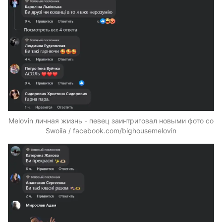
Melovin личная жизнь - певец заинтриговал новыми фото со
Swoiia / facebook.com/bighousemelovin